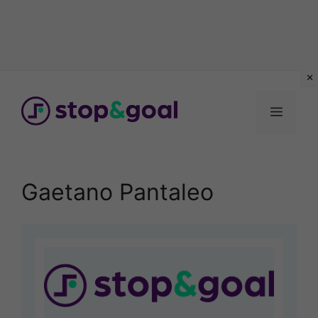
Vai
al
Menu
contenuto
Gaetano Pantaleo