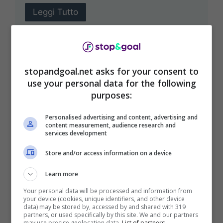
Leggi Tutto
stopandgoal.net asks for your consent to
use your personal data for the following
purposes:
Personalised advertising and content, advertising and
Grealish sbarca in Serie A:
content measurement, audience research and
services development
niente Napoli, obiettivo
Store and/or access information on a device
Scudetto
Learn more
Maggio 15, 2025
Gaetano Pantaleo
Your personal data will be processed and information from
your device (cookies, unique identifiers, and other device
In maniera del tutto inattesa Jack Grealish
data) may be stored by, accessed by and shared with 319
partners, or used specifically by this site. We and our partners
potrebbe seriamente salutare il
may use precise geolocation data.
List of partners.