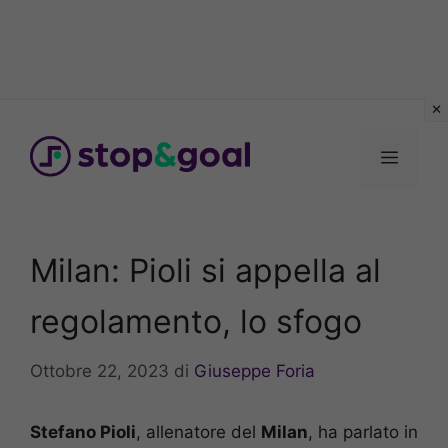
Vai
al
Menu
contenuto
Milan: Pioli si appella al
regolamento, lo sfogo
Ottobre 22, 2023
di
Giuseppe Foria
Stefano Pioli
, allenatore del
Milan
, ha parlato in