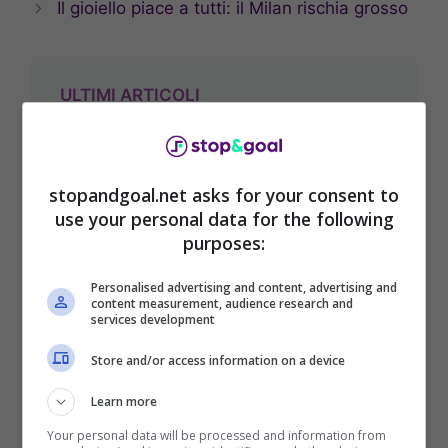
Il gioiello piace a tutti: il Milan rischia grosso
ULTIMI ARTICOLI
stopandgoal.net asks for your consent to
use your personal data for the following
purposes:
Amorim: ‘Porteremo Avanti
L’eredità Di Baresi. Mercato?
Personalised advertising and content, advertising and
Sono Felice Con La Squadra
content measurement, audience research and
services development
Attuale’ – Conferenza Stampa
Store and/or access information on a device
Pre-Derby Contro L’Inter In
Australia
Learn more
Your personal data will be processed and information from