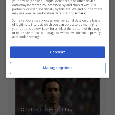
your device (cookies, unique identifiers, and other device
data) may be stored by, accessed by and shared with 319
partners, or used specifically by this site. We and our partners
may use precise geolocation data.
List of partners.
Some vendors may process your personal data on the basis
of legitimate interest, which you can object to by managing
your options below. Look for a link at the bottom of this page
or in the site menu to manage or withdraw consent in privacy
and cookie settings.
Analisi Del Derby Di Milano:
Consent
Prestazioni E Valutazioni Dei
Giocatori Del Milan
Manage options
Centenario Fiorentina: