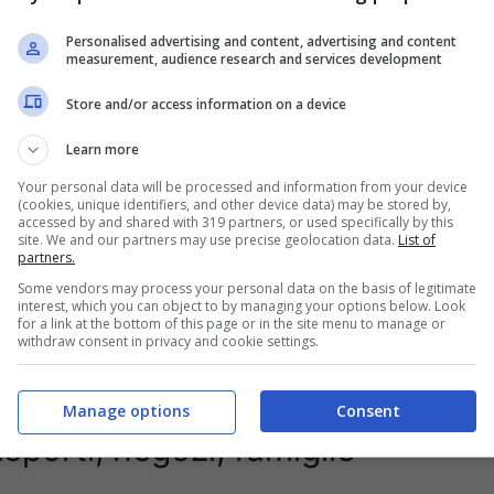
Personalised advertising and content, advertising and content
measurement, audience research and services development
Store and/or access information on a device
Learn more
Your personal data will be processed and information from your device
(cookies, unique identifiers, and other device data) may be stored by,
accessed by and shared with 319 partners, or used specifically by this
site. We and our partners may use precise geolocation data.
List of
partners.
a Federación
, specifica che i dettagli operativi
Some vendors may process your personal data on the basis of legitimate
) sono demandati ai singoli enti. Se la tua scuola o il
interest, which you can object to by managing your options below. Look
for a link at the bottom of this page or in the site menu to manage or
, è normale: la finestra di applicazione può variare
withdraw consent in privacy and cookie settings.
ure sono “totali” e non in tutte le zone si passerà al
lico e la sicurezza.
Manage options
Consent
rasporti, negozi, famiglie