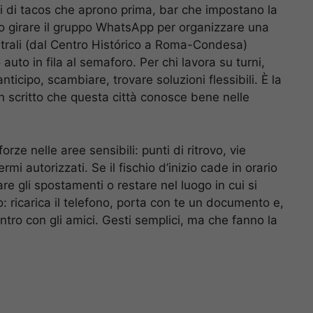
ini di tacos che aprono prima, bar che impostano la
o girare il gruppo WhatsApp per organizzare una
 centrali (dal Centro Histórico a Roma-Condesa)
auto in fila al semaforo. Per chi lavora su turni,
ticipo, scambiare, trovare soluzioni flessibili. È la
n scritto che questa città conosce bene nelle
orze nelle aree sensibili: punti di ritrovo, vie
mi autorizzati. Se il fischio d’inizio cade in orario
re gli spostamenti o restare nel luogo in cui si
o: ricarica il telefono, porta con te un documento e,
ntro con gli amici. Gesti semplici, ma che fanno la