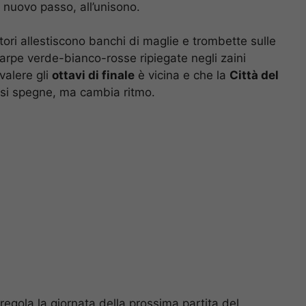
n nuovo passo, all’unisono.
ori allestiscono banchi di maglie e trombette sulle
ciarpe verde-bianco-rosse ripiegate negli zaini
 valere gli
ottavi di finale
è vicina e che la
Città del
 si spegne, ma cambia ritmo.
regola la giornata della prossima partita del