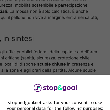
icurezza, mobilità sostenibile e partecipazione
iali
. La mossa non è solo calcistica. È anche
qui il pallone non vive a margine: entra nei salotti,
 in sintesi
 gli uffici pubblici federali della capitale e dell’area
i critiche (sanità, sicurezza, protezione civile,
e locali di disporre
scuole chiuse
in presenza e
e alla zona e agli orari della partita. Alcune scuole
iale. Invito al settore privato ad adottare orari
emoto, per alleggerire i picchi di traffico e la
mento straordinario tra polizia, protezione civile e
hermi e aree di forte afflusso.
stopandgoal.net asks for your consent to use
your personal data for the following purposes: