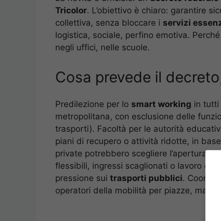
Tricolor
. L’obiettivo è chiaro: garantire s
collettiva, senza bloccare i
servizi essenz
logistica, sociale, perfino emotiva. Perché 
negli uffici, nelle scuole.
Cosa prevede il decreto,
Predilezione per lo
smart working
in tutti
metropolitana, con esclusione delle funzion
trasporti). Facoltà per le autorità educativ
piani di recupero o attività ridotte, in bas
private potrebbero scegliere l’apertura parz
flessibili, ingressi scaglionati o lavoro da r
pressione sui
trasporti pubblici
. Coordina
operatori della mobilità per piazze, maxisc