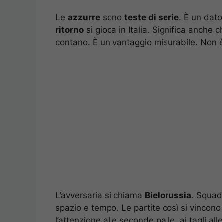
Le
azzurre
sono
teste di serie
. È un dat
ritorno
si gioca in Italia. Significa anche c
contano. È un vantaggio misurabile. Non 
L’avversaria si chiama
Bielorussia
. Squad
spazio e tempo. Le partite così si vincono 
l’attenzione alle seconde palle, ai tagli alle