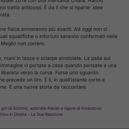
 Mondiale 2019 con una mentalità chiara. Hanno
 tratto anticorpi. È da lì che si riparte: idee
rata.
ne fisica arriveranno più avanti. Ad oggi non ci
uali squalifiche o infortuni saranno confermati nelle
 Meglio non correre.
e, mani in tasca e sciarpe arrotolate. La palla sul
Che immagine vi portate a casa quando pensate a una
 liberata verso la curva. Forse uno sguardo
 precede un tiro. È lì, in quell’istante corto e
one. E una nuova storia da raccontare.
ra gol di Schmid, autorete Alarab e rigore di Arnautovic
Chivu in Diretta – La Sua Reazione