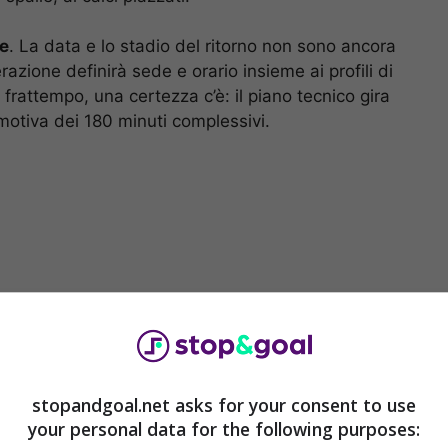
re
. La data e lo stadio del ritorno non sono ancora
razione definirà sede e orario insieme ai profili di
l frattempo, una certezza c’è: il piano tecnico gira
emotiva dei 180 minuti complessivi.
stopandgoal.net asks for your consent to use
your personal data for the following purposes:
itorno, in casa, un test di personalità. Vale spesso