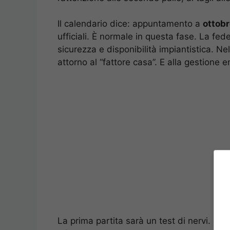
Il calendario dice: appuntamento a
ottob
ufficiali. È normale in questa fase. La fede
sicurezza e disponibilità impiantistica. Ne
attorno al “fattore casa”. E alla gestione 
La prima partita sarà un test di nervi. Il r