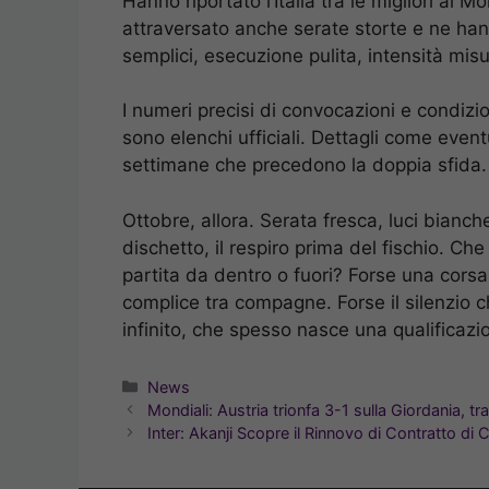
Hanno riportato l’Italia tra le migliori al
attraversato anche serate storte e ne hanno
semplici, esecuzione pulita, intensità misu
I numeri precisi di convocazioni e condizio
sono elenchi ufficiali. Dettagli come event
settimane che precedono la doppia sfida.
Ottobre, allora. Serata fresca, luci bianch
dischetto, il respiro prima del fischio. 
partita da dentro o fuori? Forse una corsa
complice tra compagne. Forse il silenzio che
infinito, che spesso nasce una qualificazi
Categorie
News
Mondiali: Austria trionfa 3-1 sulla Giordania, t
Inter: Akanji Scopre il Rinnovo di Contratto di 