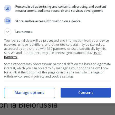
e azzurre sa che la squadra regge bene quando
Personalised advertising and content, advertising and content
o un contrasto vinto allarga il petto. A volte basta
measurement, audience research and services development
iare l’inerzia.
Store and/or access information on a device
conta davvero
Learn more
Your personal data will be processed and information from your device
uò tenere la palla nella metà campo avversaria e
(cookies, unique identifiers, and other device data) may be stored by,
accessed by and shared with 319 partners, or used specifically by this
e note, viaggi ridotti, sedute rifinite. Anche il
site. We and our partners may use precise geolocation data.
List of
a che scivola come deve, un rimbalzo pulito, il
partners.
e. Dettagli che diventano linee di passaggio.
Some vendors may process your personal data on the basis of legitimate
interest, which you can object to by managing your options below. Look
for a link at the bottom of this page or in the site menu to manage or
il ritorno in casa tende a gestire meglio i momenti
withdraw consent in privacy and cookie settings.
ico. Può forzare con più coraggio nell’ultimo
n pattern ricorrente nelle fasi a eliminazione.
Manage options
Consent
on la Bielorussia