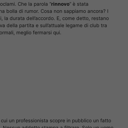
oclami. Che la parola “
rinnovo
” è stata
una bolla di rumor. Cosa non sappiamo ancora? I
ali, la durata dell’accordo. E, come detto, restano
a della partita e sull’attuale legame di club tra
ormali, meglio fermarsi qui.
 cui un professionista scopre in pubblico un fatto
e. Nessun addetto stampa a filtrare. Solo un uomo