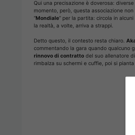
Qui una precisazione è doverosa: diverse ri
momento, però, questa associazione non tro
“
Mondiale
” per la partita: circola in alc
la realtà, a volte, arriva a strappi.
Detto questo, il contesto resta chiaro.
Aka
commentando la gara quando qualcuno gli 
rinnovo di contratto
del suo allenatore d
rimbalza su schermi e cuffie, poi si pianta d