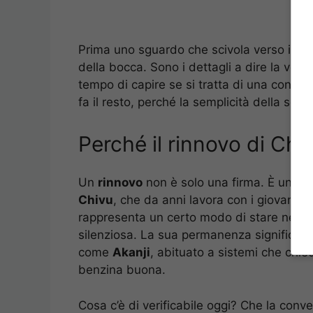
Prima uno sguardo che scivola verso il gio
della bocca. Sono i dettagli a dire la verità
tempo di capire se si tratta di una confer
fa il resto, perché la semplicità della scen
Perché il rinnovo di Chi
Un
rinnovo
non è solo una firma. È una dic
Chivu
, che da anni lavora con i giovani e
rappresenta un certo modo di stare nel calc
silenziosa. La sua permanenza significa co
come
Akanji
, abituato a sistemi che chied
benzina buona.
Cosa c’è di verificabile oggi? Che la con