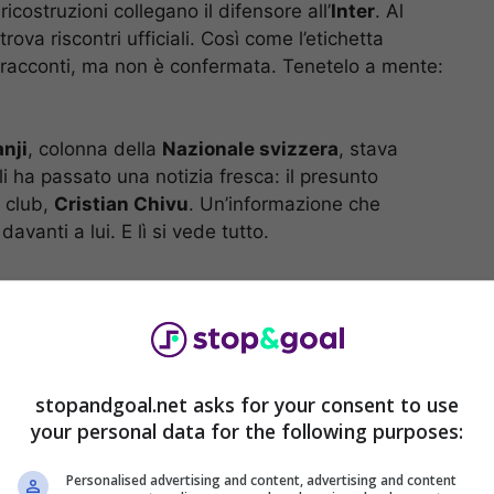
costruzioni collegano il difensore all’
Inter
. Al
va riscontri ufficiali. Così come l’etichetta
uni racconti, ma non è confermata. Tenetelo a mente:
nji
, colonna della
Nazionale svizzera
, stava
ha passato una notizia fresca: il presunto
i club,
Cristian Chivu
. Un’informazione che
avanti a lui. E lì si vede tutto.
stopandgoal.net asks for your consent to use
your personal data for the following purposes:
Personalised advertising and content, advertising and content