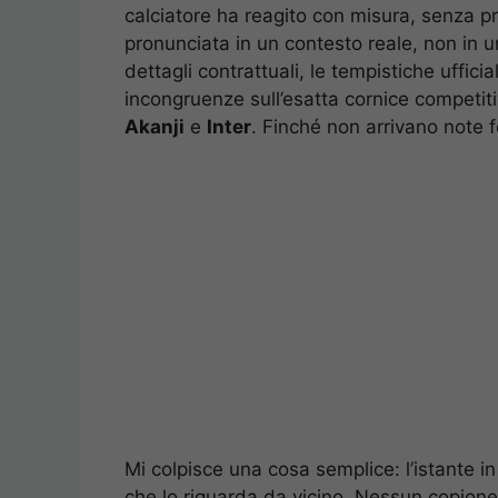
calciatore ha reagito con misura, senza pr
pronunciata in un contesto reale, non in 
dettagli contrattuali, le tempistiche uffici
incongruenze sull’esatta cornice competitiv
Akanji
e
Inter
. Finché non arrivano note f
Mi colpisce una cosa semplice: l’istante in
che lo riguarda da vicino. Nessun copion