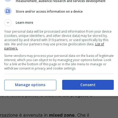
measurement, audience research and services development
Store and/or access information on a device
rnalista. Poi un cenno di capo. Il corpo parla prima
Learn more
: il respiro che si allunga, le spalle che si aprono, il
Your personal data will be processed and information from your device
ma o di una semplice voce. Il
video
gira sui social e
(cookies, unique identifiers, and other device data) may be stored by,
a buca qualsiasi filtro.
accessed by and shared with 319 partners, or used specifically by this
site. We and our partners may use precise geolocation data.
List of
partners.
vu conta
Some vendors may process your personal data on the basis of legitimate
interest, which you can object to by managing your options below. Look
for a link at the bottom of this page or in the site menu to manage or
withdraw consent in privacy and cookie settings.
hiarazione di fiducia, di metodo, di visione.
 conosce bene la pressione di un club di vertice,
io: cura del dettaglio, equilibrio, responsabilità
Manage options
Consent
ntinuità tecnica e culturale. E per un difensore
ono letture pulite, la stabilità del progetto è
versazione è avvenuta in
mixed zone
. Che il