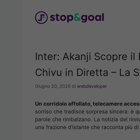
Vai
al
contenuto
Inter: Akanji Scopre il
Chivu in Diretta – La 
Giugno 20, 2026
di
webdeveloper
Un corridoio affollato, telecamere acc
sorriso che tradisce sorpresa sincera: è q
parole che rimbalzano. La notizia del rinnov
una frazione d’istante che racconta più d