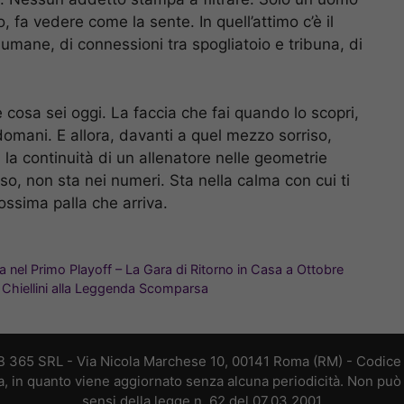
 fa vedere come la sente. In quell’attimo c’è il
umane, di connessioni tra spogliatoio e tribuna, di
 cosa sei oggi. La faccia che fai quando lo scopri,
domani. E allora, davanti a quel mezzo sorriso,
la continuità di un allenatore nelle geometrie
so, non sta nei numeri. Sta nella calma con cui ti
rossima palla che arriva.
sia nel Primo Playoff – La Gara di Ritorno in Casa a Ottobre
 Chiellini alla Leggenda Scomparsa
B 365 SRL - Via Nicola Marchese 10, 00141 Roma (RM) - Codice F
a, in quanto viene aggiornato senza alcuna periodicità. Non può 
sensi della legge n. 62 del 07.03.2001