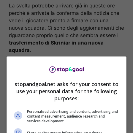
La svolta potrebbe arrivare già in queste ore
perché è arrivata la conferma della notizia che
vede il giocatore pronto a firmare con una
nuova squadra. Ci sono degli aggiornamenti che
riguardano proprio quello che sembra essere il
trasferimento di Skriniar in una nuova
squadra
.
stopandgoal.net asks for your consent to
use your personal data for the following
purposes:
Personalised advertising and content, advertising and
content measurement, audience research and
services development
Store and/or access information on a device