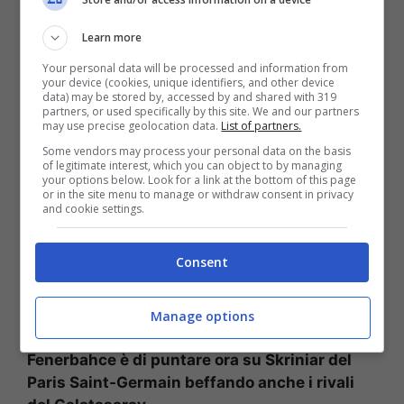
Calciomercato: prendono Skriniar subito (la presse foto) –
Learn more
stopandgoal.net
Your personal data will be processed and information from
your device (cookies, unique identifiers, and other device
Attenzione però a quello che sembra essere il
data) may be stored by, accessed by and shared with 319
cambio di strategia da parte della società che
partners, or used specifically by this site. We and our partners
may use precise geolocation data.
List of partners.
non è riuscita a chiudere un’affare che
Some vendors may process your personal data on the basis
sembrava ad un passo, perché c’è stato un
of legitimate interest, which you can object to by managing
rifiuto da parte di
Strahinja Pavlovic del Milan
your options below. Look for a link at the bottom of this page
or in the site menu to manage or withdraw consent in privacy
che non ha accettato il trasferimento al
and cookie settings.
Fenerbahce
.
Consent
Il difensore serbo ha deciso di declinare la
proposta del club turco allenato da
Mourinho
che ora è pronto a beffare il
Galatasaray
.
Manage options
Secondo quanto riporta
Relevo
la scelta del
Fenerbahce è di puntare ora su Skriniar del
Paris Saint-Germain beffando anche i rivali