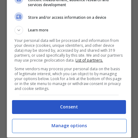
questi prossimi giorni di pausa Nazionali.
services development
Un’altra possibile scelta a sorpresa può essere
Ribery
che ha appena preso il patentino di
Store and/or access information on a device
allenatore
a
Coverciano
.
Learn more
Your personal data will be processed and information from
Nuovo allenatore
your device (cookies, unique identifiers, and other device
data) may be stored by, accessed by and shared with 319
Salernitana: il sostituto di
partners, or used specifically by this site. We and our partners
may use precise geolocation data.
List of partners.
Sousa tra Inzaghi e De
Some vendors may process your personal data on the basis
of legitimate interest, which you can object to by managing
your options below. Look for a link at the bottom of this page
Rossi
or in the site menu to manage or withdraw consent in privacy
and cookie settings.
Consent
Manage options