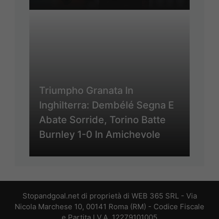
Triumpho Granata In
Inghilterra: Dembélé Segna E
Abate Sorride, Torino Batte
Burnley 1-0 In Amichevole
Stopandgoal.net di proprietà di WEB 365 SRL - Via
Nicola Marchese 10, 00141 Roma (RM) - Codice Fiscale
e Partita I.V.A. 12279101005