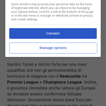
Some vendors may process your personal data on the basis
of legitimate interest, which you can object to by managing
your options below. Look for a link at the bottom of this page
or in the site menu to manage or withdraw consent in privacy
and cookie settings.
Consent
Manage options
Sandro Tonali a rischio forte per una maxi
squalifica che non gli permetterebbe di
terminare la stagione con il
Newcastle
tra
Premier League
e
Champions
League
. Inoltre,
il giocatore dovrebbe anche saltare gli Europei
se dovesse essere confermata l’attuale
decisione. Sicuramente dovrà stare fuori per
diversi mesi fino a raggiungere anche anni di