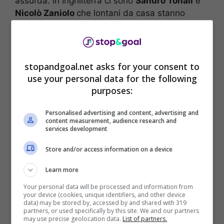
assurda. In Inghilterra ci sono
Sandro Tonali
e
Nicolò Zaniolo
che lontani da casa stanno
affrontando la situazione.
Grande gesto da parte del
Newcastle
che è
molto vicino al giocatore in tutto come
stopandgoal.net asks for your consent to
confermato dal suo stesso
agente
. Sandro
use your personal data for the following
Tonali
è uno dei giocatori più importanti che la
purposes:
società inglese vuole tutelare e aiutare. Per
questo motivo la scelta del nuovo acquisto del
Personalised advertising and content, advertising and
content measurement, audience research and
club oggi: è stato ingaggiato il dottor
Ian
services development
Mitchell
nel ruolo di capo
psicologo
all’interno
Store and/or access information on a device
della società.
Learn more
Squalifica Tonali: il
Your personal data will be processed and information from
your device (cookies, unique identifiers, and other device
Newcastle è al suo fianco
data) may be stored by, accessed by and shared with 319
partners, or used specifically by this site. We and our partners
may use precise geolocation data.
List of partners.