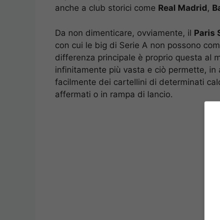
anche a club storici come
Real Madrid
,
B
Da non dimenticare, ovviamente, il
Paris 
con cui le big di Serie A non possono co
differenza principale è proprio questa al 
infinitamente più vasta e ciò permette, in
facilmente dei cartellini di determinati cal
affermati o in rampa di lancio.