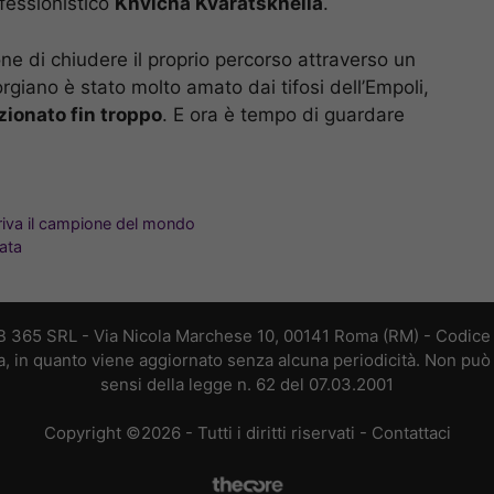
ofessionistico
Khvicha Kvaratskhelia
.
e di chiudere il proprio percorso attraverso un
giano è stato molto amato dai tifosi dell’Empoli,
izionato fin troppo
. E ora è tempo di guardare
rriva il campione del mondo
ata
B 365 SRL - Via Nicola Marchese 10, 00141 Roma (RM) - Codice F
a, in quanto viene aggiornato senza alcuna periodicità. Non può 
sensi della legge n. 62 del 07.03.2001
Copyright ©2026 - Tutti i diritti riservati -
Contattaci