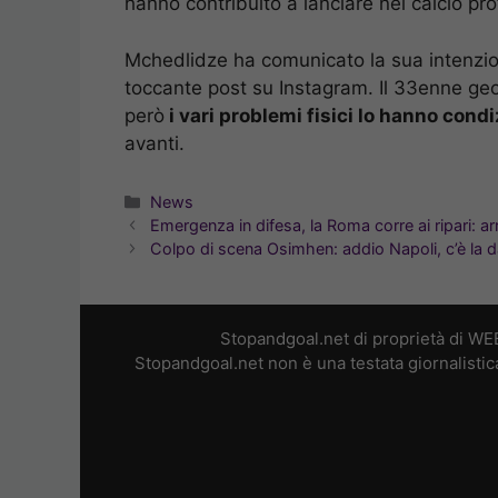
hanno contribuito a lanciare nel calcio pr
Mchedlidze ha comunicato la sua intenzion
toccante post su Instagram. Il 33enne geor
però
i vari problemi fisici lo hanno cond
avanti.
Categorie
News
Emergenza in difesa, la Roma corre ai ripari: a
Colpo di scena Osimhen: addio Napoli, c’è la d
Stopandgoal.net di proprietà di WE
Stopandgoal.net non è una testata giornalistic