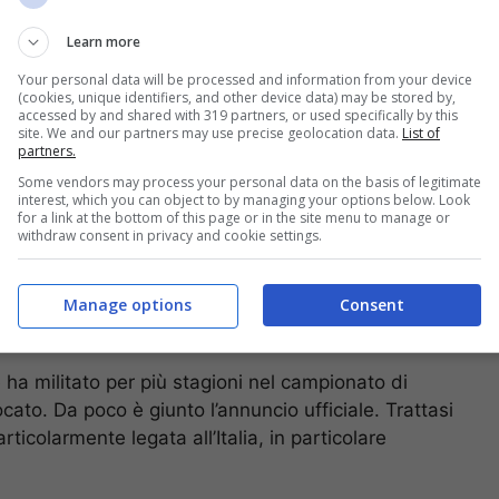
Learn more
si vedono obbligati a mettere in atto dei prestiti o a
Your personal data will be processed and information from your device
Italia l’ombra del
Fair Play Finanziario
pesa
(cookies, unique identifiers, and other device data) may be stored by,
enti, considerando i ricavi.
accessed by and shared with 319 partners, or used specifically by this
site. We and our partners may use precise geolocation data.
List of
partners.
iuscire a competere anche soltanto per arrivare in
Some vendors may process your personal data on the basis of legitimate
ggio benevolo. Eppure la vecchia generazione di
interest, which you can object to by managing your options below. Look
for a link at the bottom of this page or in the site menu to manage or
alia, ma poi ovviamente numerose pedine hanno via
withdraw consent in privacy and cookie settings.
Manage options
Consent
3 anni: c’è l’annuncio ufficiale
 ha militato per più stagioni nel campionato di
iocato. Da poco è giunto l’annuncio ufficiale. Trattasi
articolarmente legata all’Italia, in particolare