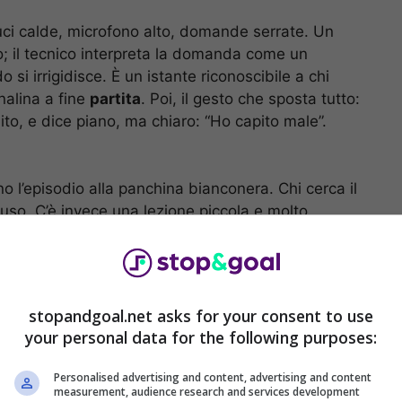
uci calde, microfono alto, domande serrate. Un
o; il tecnico interpreta la domanda come un
 si irrigidisce. È un istante riconoscibile a chi
nalina a fine
partita
. Poi, il gesto che sposta tutto:
sito, e dice piano, ma chiaro: “Ho capito male”.
no l’episodio alla panchina bianconera. Chi cerca il
uso. C’è invece una lezione piccola e molto
re in mezzo secondo e bruciare un’intervista
onsabilità
stopandgoal.net asks for your consent to use
your personal data for the following purposes:
Personalised advertising and content, advertising and content
measurement, audience research and services development