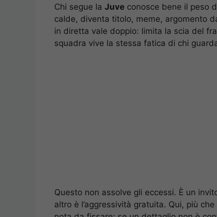
Chi segue la
Juve
conosce bene il peso di
calde, diventa titolo, meme, argomento da
in diretta vale doppio: limita la scia del
squadra vive la stessa fatica di chi guard
Questo non assolve gli eccessi. È un invito 
altro è l’aggressività gratuita. Qui, più che
nota da fissare: se un dettaglio non è con