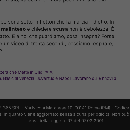
ersona sotto i riflettori che fa marcia indietro. In
n
malinteso
e chiedere
scusa
non è debolezza. È
fatto. E a noi che guardiamo, cosa insegna? Forse
e un video di trenta secondi, possiamo respirare,
o?
ttera che Mette in Crisi l’AIA
 Basic al Venezia. Juventus e Napoli Lavorano sui Rinnovi di
B 365 SRL - Via Nicola Marchese 10, 00141 Roma (RM) - Codice F
a, in quanto viene aggiornato senza alcuna periodicità. Non può 
sensi della legge n. 62 del 07.03.2001