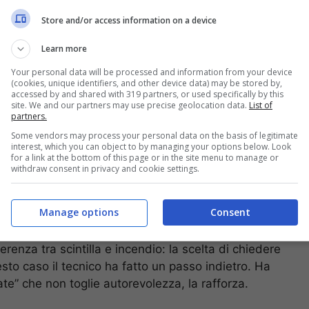
Store and/or access information on a device
Learn more
Your personal data will be processed and information from your device
(cookies, unique identifiers, and other device data) may be stored by,
accessed by and shared with 319 partners, or used specifically by this
site. We and our partners may use precise geolocation data.
List of
partners.
Some vendors may process your personal data on the basis of legitimate
caldo dura pochi minuti. Le domande, spesso,
interest, which you can object to by managing your options below. Look
for a link at the bottom of this page or in the site menu to manage or
i. Gli allenatori entrano lì con il cuore accelerato,
withdraw consent in privacy and cookie settings.
 aspetta. In quel rumore di fondo è facile sentire
esto è inevitabile.
Manage options
Consent
aggiunge un inciso (“alcuni dicono…”) e il tecnico
ferenza tra scintilla e incendio: la scelta di chiedere
sto caso il tecnico ha fatto un passo indietro. Ha
te” che non toglie autorevolezza, la rafforza.