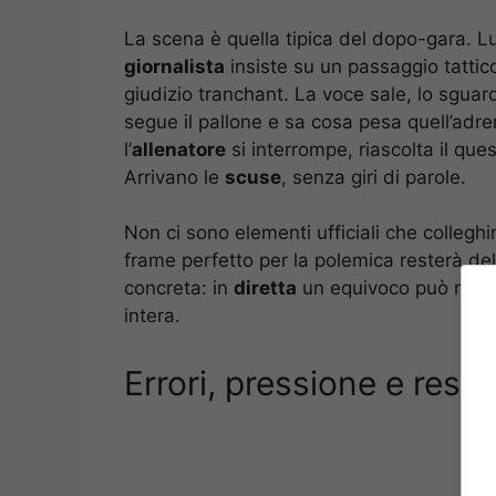
La scena è quella tipica del dopo-gara. L
giornalista
insiste su un passaggio tattic
giudizio tranchant. La voce sale, lo sguardo
segue il pallone e sa cosa pesa quell’adre
l’
allenatore
si interrompe, riascolta il que
Arrivano le
scuse
, senza giri di parole.
Non ci sono elementi ufficiali che colleghi
frame perfetto per la polemica resterà del
concreta: in
diretta
un equivoco può nasce
intera.
Errori, pressione e resp