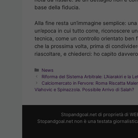
base della fiducia.
Alla fine resta un’immagine semplice: una p
un’epoca in cui tutto corre, riconoscere u
tecnica, come un controllo orientato ben 
che la prossima volta, prima di condivider
riascoltare, e chiederci: ho capito davver
Categorie
News
Riforma del Sistema Arbitrale: L’Aiarakiri e la Le
Calciomercato in Fervore: Roma Riscatta Malen,
Vlahovic e Spinazzola. Possibile Arrivo di Salah?
Stopandgoal.net di proprietà di WE
Stopandgoal.net non è una testata giornalistic