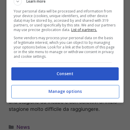
Learn more
avere un quadro molto più chiaro.
Your personal data will be processed and information from
your device (cookies, unique identifiers, and other device
data) may be stored by, accessed by and shared with 319
Torino: Juric a rischio,
partners, or used specifically by this site. We and our partners
may use precise geolocation data.
List of partners.
Nicola tra i nomi valutati da
Some vendors may process your personal data on the basis
of legitimate interest, which you can object to by managing
Cairo
your options below. Look for a link at the bottom of this page
or in the site menu to manage or withdraw consent in privacy
and cookie settings.
La posizione di
Juric
comincia ad essere a
forte rischio e c’è sicuramente
Nicola
tra i nomi
Consent
valutati da
Cairo
per la
panchina
del
Torino
. Le
prossime partite saranno decisive ed è davvero
Manage options
vietato sbagliare. Altrimenti il rischio è quello di
una stagione da incubo e con obiettivi di inizio
stagione molto difficile da raggiungere.
Categorie
News