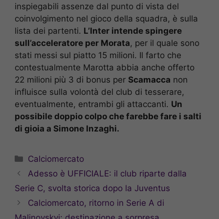
inspiegabili assenze dal punto di vista del
coinvolgimento nel gioco della squadra, è sulla
lista dei partenti.
L’Inter intende spingere
sull’acceleratore per Morata
, per il quale sono
stati messi sul piatto 15 milioni. Il farto che
contestualmente Marotta abbia anche offerto
22 milioni più 3 di bonus per
Scamacca
non
influisce sulla volontà del club di tesserare,
eventualmente, entrambi gli attaccanti.
Un
possibile doppio colpo che farebbe fare i salti
di gioia a Simone Inzaghi.
Categorie
Calciomercato
Adesso è UFFICIALE: il club riparte dalla
Serie C, svolta storica dopo la Juventus
Calciomercato, ritorno in Serie A di
Malinovskyi: destinazione a sorpresa