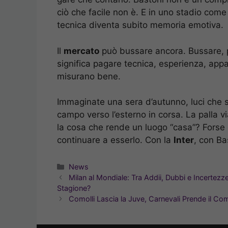
ciò che facile non è. E in uno stadio com
tecnica diventa subito memoria emotiva.
Il
mercato
può bussare ancora. Bussare, 
significa pagare tecnica, esperienza, appa
misurano bene.
Immaginate una sera d’autunno, luci che s
campo verso l’esterno in corsa. La palla vi
la cosa che rende un luogo “casa”? Forse è 
continuare a esserlo. Con la
Inter
, con Ba
Categorie
News
Milan al Mondiale: Tra Addii, Dubbi e Incertezz
Stagione?
Comolli Lascia la Juve, Carnevali Prende il Co