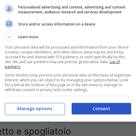
Personalised advertising and content, advertising and content
measurement, audience research and services development
Store and/or access information on a device
uando gira bene. Uscita dal basso, terzo uomo,
Learn more
ciare, ma soprattutto sa far respirare la squadra. È
Your personal data will be processed and information from your device
o e pulizia tecnica, fisicità e calma. Per questo, nel
(cookies, unique identifiers, and other device data) may be stored by,
accessed by and shared with 319 partners, or used specifically by this
imento. Non urlato, però netto. Quando manca,
site. We and our partners may use precise geolocation data.
List of
partners.
l’idea di squadra rimane chiara.
Some vendors may process your personal data on the basis of legitimate
interest, which you can object to by managing your options below. Look
il suo agente, ha chiuso la porta con una semplicità
for a link at the bottom of this page or in the site menu to manage or
teresse di diverse squadre, ma lui ha la
maglia
withdraw consent in privacy and cookie settings.
tici: non si
muove
. Non “per ora”, non “vediamo”.
 sua.” A metà luglio, tra mille sussurri, la frase
Manage options
Consent
tto e spogliatoio