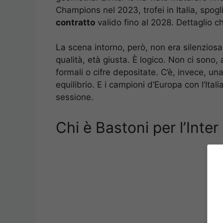
Champions nel 2023, trofei in Italia, spog
contratto
valido fino al 2028. Dettaglio c
La scena intorno, però, non era silenziosa
qualità, età giusta. È logico. Non ci sono, 
formali o cifre depositate. C’è, invece, un
equilibrio. E i campioni d’Europa con l’Ita
sessione.
Chi è Bastoni per l’Inter