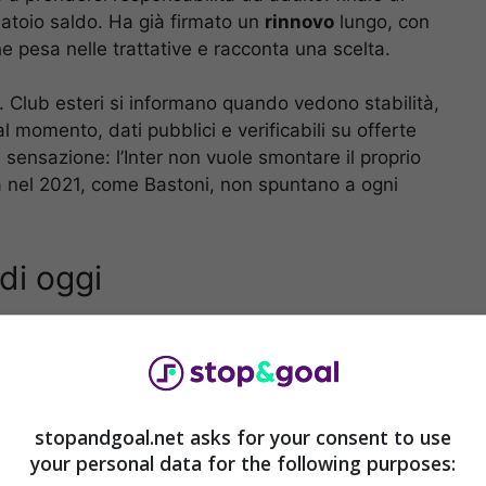
liatoio saldo. Ha già firmato un
rinnovo
lungo, con
he pesa nelle trattative e racconta una scelta.
. Club esteri si informano quando vedono stabilità,
al momento, dati pubblici e verificabili su offerte
a sensazione: l’Inter non vuole smontare il proprio
lia nel 2021, come Bastoni, non spuntano a ogni
 di oggi
stopandgoal.net asks for your consent to use
your personal data for the following purposes: