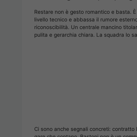
Restare non è gesto romantico e basta. È s
livello tecnico e abbassa il rumore esterno.
riconoscibilità. Un centrale mancino titola
pulita e gerarchia chiara. La squadra lo sa.
Ci sono anche segnali concreti: contratto 
gare che contano. Bastoni non è un compri