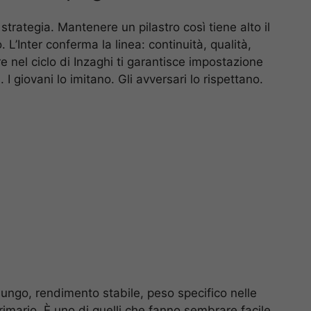
trategia. Mantenere un pilastro così tiene alto il
 L’Inter conferma la linea: continuità, qualità,
re nel ciclo di Inzaghi ti garantisce impostazione
 I giovani lo imitano. Gli avversari lo rispettano.
lungo, rendimento stabile, peso specifico nelle
mario. È uno di quelli che fanno sembrare facile