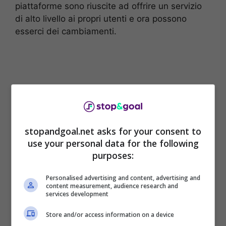
piattaforme sono riuscite ad offrire un servizio
di alto livello ai propri utenti e ora possono
esserci dei cambiamenti.
stopandgoal.net asks for your consent to
use your personal data for the following
purposes:
Personalised advertising and content, advertising and
content measurement, audience research and
Il presidente della Lega Serie A,
Lorenzo
services development
Casini
, ai microfoni di SportMediaset, ha
parlato dei diritti tv del campionato italiano.
Store and/or access information on a device