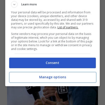
Learn more
“Siamo nel mezzo di una trattativa che
sappiamo essere articolata. Lunedì ci sarà
Your personal data will be processed and information from
your device (cookies, unique identifiers, and other device
l’assemblea di lega e sarà un altro passo dopo
data) may be stored by, accessed by and shared with 319
un momento complesso. Il percorso è già
partners, or used specifically by this site. We and our partners
may use precise geolocation data.
List of partners.
tracciato nel bando, quindi prima c’è stata una
Some vendors may process your personal data on the basis
richiesta di offerta da parte dei broadcaster
of legitimate interest, which you can object to by managing
Vedremo. Se le offerte non dovessero essere
your options below. Look for a link at the bottom of this page
or in the site menu to manage or withdraw consent in privacy
ritenute soddisfacenti, valuteremo anche la
and cookie settings.
soluzione del canale della Lega Calcio”.
Consent
Manage options