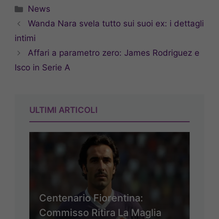
Categorie
News
Wanda Nara svela tutto sui suoi ex: i dettagli
intimi
Affari a parametro zero: James Rodriguez e
Isco in Serie A
ULTIMI ARTICOLI
Centenario Fiorentina:
Commisso Ritira La Maglia