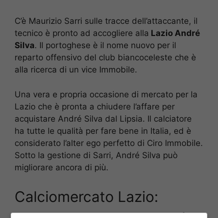
C’è Maurizio Sarri sulle tracce dell’attaccante, il
tecnico è pronto ad accogliere alla
Lazio André
Silva
. Il portoghese è il nome nuovo per il
reparto offensivo del club biancoceleste che è
alla ricerca di un vice Immobile.
Una vera e propria occasione di mercato per la
Lazio che è pronta a chiudere l’affare per
acquistare André Silva dal Lipsia. Il calciatore
ha tutte le qualità per fare bene in Italia, ed è
considerato l’alter ego perfetto di Ciro Immobile.
Sotto la gestione di Sarri, André Silva può
migliorare ancora di più.
Calciomercato Lazio: