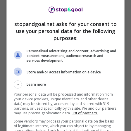
svelato il prezzo di André
Silva
stopandgoal.net asks for your consent to
André Silva è un nuovo obiettivo di mercato
use your personal data for the following
della Lazio.
Il contratto del calciatore
purposes:
portoghese è in scadenza a giugno 2026, il
Personalised advertising and content, advertising and
Lipsia ha già aperto alla possibile cessione del
content measurement, audience research and
portoghese che non è considerato incedibile. La
services development
sua valutazione si aggira tra
i 15 ed i 18 milioni
Store and/or access information on a device
di euro
. Una cifra abbordabile per la Lazio che,
la prossima stagione, giocherà la Champions
Learn more
League ed ha bisogno di una rosa lunga e
Your personal data will be processed and information from
competitiva.
your device (cookies, unique identifiers, and other device
data) may be stored by, accessed by and shared with 319
partners, or used specifically by this site. We and our partners
may use precise geolocation data.
List of partners.
Some vendors may process your personal data on the basis
of legitimate interest, which you can object to by managing
your options below. Look for a link at the bottom of this page