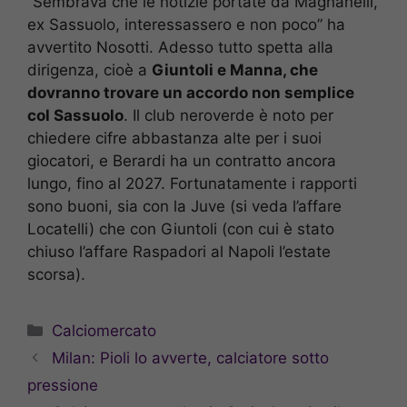
“Sembrava che le notizie portate da Magnanelli,
ex Sassuolo, interessassero e non poco” ha
avvertito Nosotti. Adesso tutto spetta alla
dirigenza, cioè a
Giuntoli e Manna, che
dovranno trovare un accordo non semplice
col Sassuolo
. Il club neroverde è noto per
chiedere cifre abbastanza alte per i suoi
giocatori, e Berardi ha un contratto ancora
lungo, fino al 2027. Fortunatamente i rapporti
sono buoni, sia con la Juve (si veda l’affare
Locatelli) che con Giuntoli (con cui è stato
chiuso l’affare Raspadori al Napoli l’estate
scorsa).
Categorie
Calciomercato
Milan: Pioli lo avverte, calciatore sotto
pressione