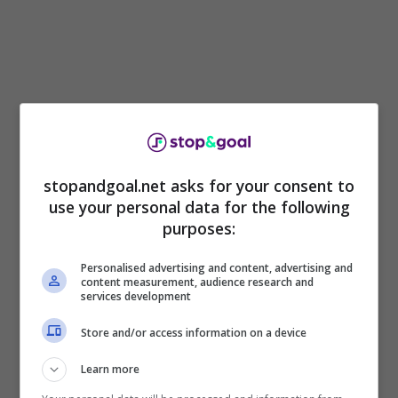
stopandgoal.net asks for your consent to
use your personal data for the following
purposes:
A rivelare l’importante novità è stato Marco
Nosotti a ‘Sky Sport 24’, svelando un retroscena
Personalised advertising and content, advertising and
content measurement, audience research and
che riguarda sia Berardi che la Juve. Il
services development
giornalista ha confermato l’interesse del club
torinese per il giocatore, di cui si è “parlato a
Store and/or access information on a device
lungo” nei giorni scorsi al tavolo dello staff.
A
Learn more
raccomandare l’attaccante è stato in
particolare Francesco Magnanelli
, new entry