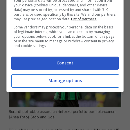
Your personal data will be processed and information from
your device (cookies, unique identifiers, and other device
tra i collaboratori tecnici di Allegri e con un
data) may be stored by, accessed by and shared with 319
lungo passato sia in campo che fuori con il
partners, or used specifically by this site. We and our partners
may use precise geolocation data.
List of partners.
Sassuolo.
Some vendors may process your personal data on the basis
of legitimate interest, which you can object to by managing
your options below. Look for a link at the bottom of this page
or in the site menu to manage or withdraw consent in privacy
and cookie settings.
Consent
Manage options
Berardi potrebbe essere un rinforzo perfetto per i bianconeri.
(Ansa Foto) Stop and Goal