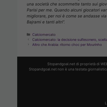
una società che scommette tanto sui giovani
Parisi per me. Quando alcuni giocatori va
migliorare, per noi è come se andasse via
Bajrami e tanti altri”.
Categorie
Calciomercato
Calciomercato: la decisione sull’esonero, scel
Altro che Arabia: ritorno choc per Mourinho
Stopandgoal.net di proprietà di WE
Stopandgoal.net non è una testata giornalistic
L