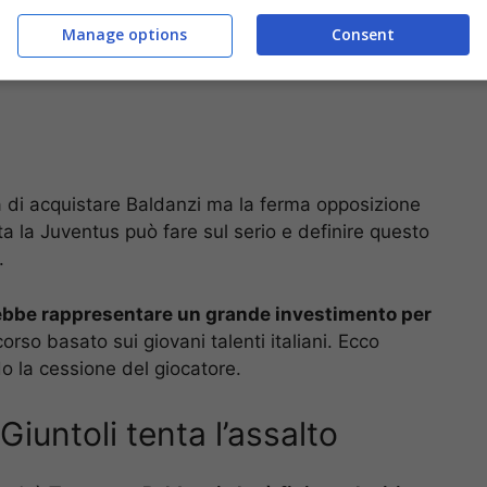
Manage options
Consent
ità di acquistare Baldanzi ma la ferma opposizione
ta la Juventus può fare sul serio e definire questo
.
ebbe rappresentare un grande investimento per
rso basato sui giovani talenti italiani. Ecco
do la cessione del giocatore.
Giuntoli tenta l’assalto