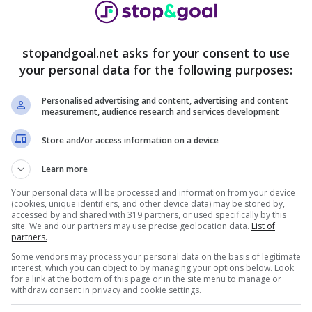
nuncio da parte del presidente dell’Empoli Corsi
i della società toscana riguardo la gestione del
messa del calcio italiano.
stopandgoal.net asks for your consent to use
your personal data for the following purposes:
in una big, c’è l’annuncio del
Personalised advertising and content, advertising and content
measurement, audience research and services development
Store and/or access information on a device
ta sta mettendo in mostra un giovane di prospettiva
Learn more
una delle note positive della squadra di
, è considerando un grande talento ed è per questo
Your personal data will be processed and information from your device
(cookies, unique identifiers, and other device data) may be stored by,
e per prenderlo nel corso del prossimo
accessed by and shared with 319 partners, or used specifically by this
site. We and our partners may use precise geolocation data.
List of
partners.
Some vendors may process your personal data on the basis of legitimate
interest, which you can object to by managing your options below. Look
for a link at the bottom of this page or in the site menu to manage or
withdraw consent in privacy and cookie settings.