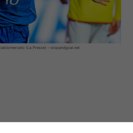
i calciomercato (La Presse) – stopandgoal.net