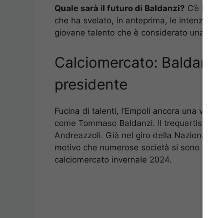
Quale sarà il futuro di Baldanzi?
C’è l’an
che ha svelato, in anteprima, le intenzion
giovane talento che è considerato una pro
Calciomercato: Baldanzi 
presidente
Fucina di talenti, l’Empoli ancora una vol
come Tommaso Baldanzi. Il trequartista è 
Andreazzoli. Già nel giro della Nazionale
motivo che numerose società si sono moss
calciomercato invernale 2024.