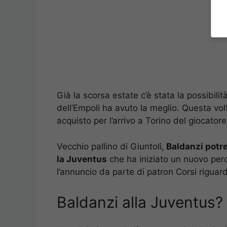
Già la scorsa estate c’è stata la possibil
dell’Empoli ha avuto la meglio. Questa vol
acquisto per l’arrivo a Torino del giocatore
Vecchio pallino di Giuntoli,
Baldanzi potr
la Juventus
che ha iniziato un nuovo perco
l’annuncio da parte di patron Corsi riguar
Baldanzi alla Juventus? 