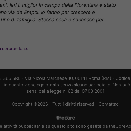
, ieri il miglior in campo della Fiorentina è stato
nno via da Empoli lo fanno per crescere e
 uno di famiglia. Stessa cosa è successo per
ta sorprendente
B 365 SRL - Via Nicola Marchese 10, 00141 Roma (RM) - Codice F
a, in quanto viene aggiornato senza alcuna periodicità. Non può 
sensi della legge n. 62 del 07.03.2001
Copyright ©2026 - Tutti i diritti riservati -
Contattaci
e attività pubblicitarie su questo sito sono gestite da theCoreA