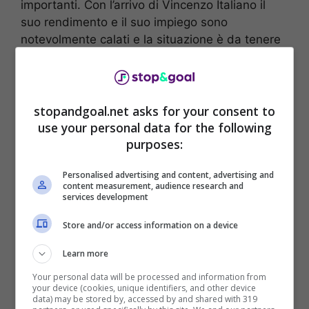
importanti. Con l’arrivo di Vincenzo Italiano il
suo rendimento e il suo impiego sono
notevolmente calati e la situazione è da tenere
sotto controllo perché possono esserci dei
cambiamenti immediati.
stopandgoal.net asks for your consent to
use your personal data for the following
purposes:
Personalised advertising and content, advertising and
content measurement, audience research and
services development
Store and/or access information on a device
Learn more
Your personal data will be processed and information from
Secondo quanto riferisce TMW,
c’è il
Como
your device (cookies, unique identifiers, and other device
data) may be stored by, accessed by and shared with 319
sulle tracce di Stefan Posch.
La squadra di