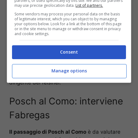
partners, or used specifically by this site. We and our partners
Cesc Fabregas è alla ricerca di un nuovo
may use precise geolocation data.
List of partners.
difensore duttile e capace di fare la differenza
Some vendors may process your personal data on the basis
of legitimate interest, which you can object to by managing
ad alte intesità.
your options below. Look for a link at the bottom of this page
or in the site menu to manage or withdraw consent in privacy
and cookie settings.
“
Il Como è molto interessato a Posch e lo
acquisterebbe
“, ha rivelato ieri
Di Vaio
a DAZN
prima della gara vinta dal Bologna proprio
Consent
contro i comaschi. “
Il ragazzo preferirebbe
tornare in Germania ma la formula non è quella
Manage options
giusta perciò vediamo
“, ha poi concluso il
dirigente dei felsinei.
Posch al Como: interviene
Fabregas
Il passaggio di Posch al Como
è da valutare