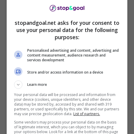
ma in realtà in questo
calciomercato
l’obiettivo
principale dei bavaresi è un altro, e risponde al
nome di
Harry Kane.
stopandgoal.net asks for your consent to
use your personal data for the following
purposes:
Personalised advertising and content, advertising and
content measurement, audience research and
services development
Store and/or access information on a device
Learn more
Your personal data will be processed and information from
your device (cookies, unique identifiers, and other device
data) may be stored by, accessed by and shared with 319
partners, or used specifically by this site. We and our partners
Qualora portare in
Bundesliga
l’attaccante del
may use precise geolocation data.
List of partners.
Tottenham
risulterà essere pressoché
Some vendors may process your personal data on the basis
impossibile, il
Bayern Monaco
virerà proprio su
of legitimate interest, which you can object to by managing
Julian Alvarez
, che dunque rappresenta essere
your options below. Look for a link at the bottom of this page