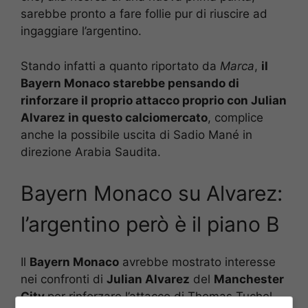
sarebbe pronto a fare follie pur di riuscire ad
ingaggiare l’argentino.
Stando infatti a quanto riportato da
Marca
,
il
Bayern Monaco starebbe pensando di
rinforzare il proprio attacco proprio con Julian
Alvarez in questo calciomercato
, complice
anche la possibile uscita di Sadio Mané in
direzione Arabia Saudita.
Bayern Monaco su Alvarez:
l’argentino però è il piano B
Il
Bayern Monaco
avrebbe mostrato interesse
nei confronti di
Julian Alvarez
del
Manchester
City
per rinforzare l’attacco di Thomas Tuchel,