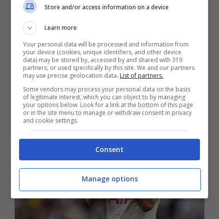
Store and/or access information on a device
della famiglia di Kane, che sta cercando casa in
Germania, blocca l’eventuale
passaggio al
Learn more
Bayern Monaco di Vlahovic
. Al momento la
Your personal data will be processed and information from
situazione non è ancora definitva, anche perché
your device (cookies, unique identifiers, and other device
la società bavarese sta avendo non poche
data) may be stored by, accessed by and shared with 319
partners, or used specifically by this site. We and our partners
difficoltà a trovare
l’accordo con il Tottenham
may use precise geolocation data.
List of partners.
per Harry Kane
.
Some vendors may process your personal data on the basis
of legitimate interest, which you can object to by managing
your options below. Look for a link at the bottom of this page
or in the site menu to manage or withdraw consent in privacy
and cookie settings.
Consent
Manage options