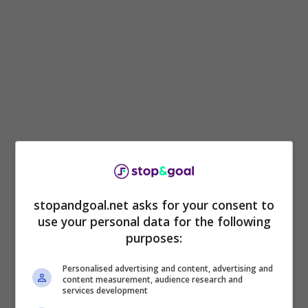
Nel caso in cui dovesse concretizzarsi il
stopandgoal.net asks for your consent to
trasferimento al Bayern Monaco di Harry
use your personal data for the following
Kane
, i tedeschi si ritirerebbero dalla corsa per
purposes:
prendere dalla
Juventus Vlahovic
. Giuntoli
Personalised advertising and content, advertising and
attendeva segnali da Monaco di Baviera, in
content measurement, audience research and
attesa di proposte concrete da Psg o Real
services development
Madrid. Ma questa nuova presa di posizione