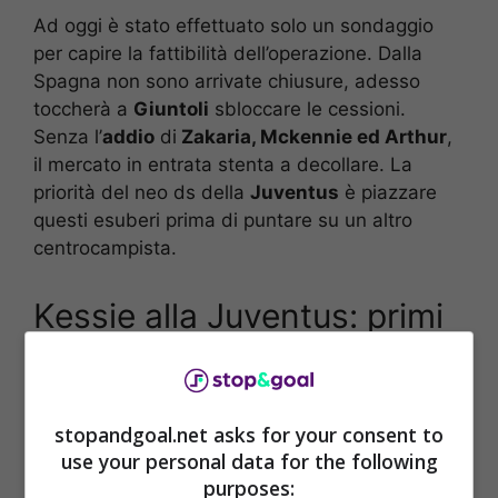
Ad oggi è stato effettuato solo un sondaggio
per capire la fattibilità dell’operazione. Dalla
Spagna non sono arrivate chiusure, adesso
toccherà a
Giuntoli
sbloccare le cessioni.
Senza l’
addio
di
Zakaria, Mckennie ed Arthur
,
il mercato in entrata stenta a decollare. La
priorità del neo ds della
Juventus
è piazzare
questi esuberi prima di puntare su un altro
centrocampista.
Kessie alla Juventus: primi
sondaggi con il Barcellona,
ultime notizie di
stopandgoal.net asks for your consent to
calciomercato
use your personal data for the following
purposes: