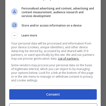
La
Juventus
si sta muovendo per rinforzare il
Personalised advertising and content, advertising and
centrocampo. Nella lista della dirigenza
content measurement, audience research and
services development
bianconera c’è anche il nome di
Franck Kessie
.
Il calciatore della Costa d’Avorio è una delle
Store and/or access information on a device
priorità di
Giuntoli
che s’è confrontato nei giorni
Learn more
scorsi anche con Massimiliano
Allegri
che ha
chiesto un calciatore dalle qualità dell’ex Milan.
Your personal data will be processed and information from
your device (cookies, unique identifiers, and other device
Il profilo del classe 1996 rispecchia alla
data) may be stored by, accessed by and shared with 319
perfezione l’identikit del livornese che vuole un
partners, or used specifically by this site. We and our partners
may use precise geolocation data.
List of partners.
nuovo mediana da aggiungere alla rosa della
Juventus
. Nelle prossime settimane l’affare
Some vendors may process your personal data on the basis
of legitimate interest, which you can object to by managing
potrebbe decollare, servirà prima piazzare
your options below. Look for a link at the bottom of this page
or in the site menu to manage or withdraw consent in privacy
Arthur
(che è stato proposta alla Fiorentina) e
and cookie settings.
uno tra
Mckennie
e
Zakaria
con lo svizzero nel
mirino del West Ham che ha proposto ai
Consent
bianconeri 13 milioni di euro.