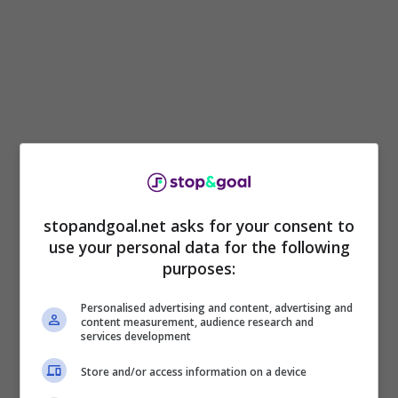
Da anni è stato in uscita, ma ora il laterale belga
Thomas
Meunier
è pronto a dire addio al
Borussia Dortmund
dopo tante stagioni in
stopandgoal.net asks for your consent to
giallonero. Come svelato dal prestigioso
use your personal data for the following
quotidiano tedesco, Bild, Il belga sarebbe ad un
purposes:
passo dalla cessione dopo aver disputato ben
18 partite. Servono soltanto 3 milioni di euro:
Personalised advertising and content, advertising and
content measurement, audience research and
piace soprattutto al
Milan
, ma attenzione anche
services development
a
Napoli
ed
Inter
. La situazione è sempre molto
equilibrata, ma tutto potrebbe cambiare nel giro
Store and/or access information on a device
di pochi giorni.