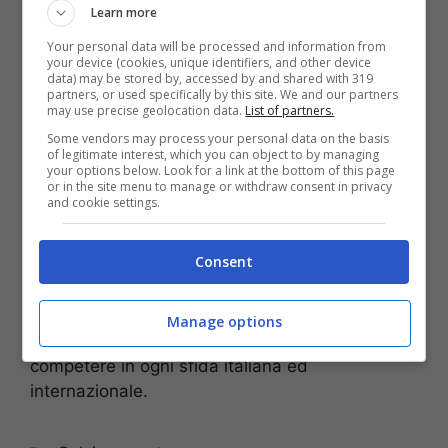
Learn more
Nel corso della sua carriera ha giocato in club
Your personal data will be processed and information from
your device (cookies, unique identifiers, and other device
prestigiosi diventando un profilo di spessore.
data) may be stored by, accessed by and shared with 319
Meunier
è pronto a cambiare aria e la sua
partners, or used specifically by this site. We and our partners
may use precise geolocation data.
List of partners.
valutazione è agevole per arrivare a chiudere
Some vendors may process your personal data on the basis
l’affare in tempi brevi. Novità importanti da qui a
of legitimate interest, which you can object to by managing
breve per mettere a segno colpi importanti con
your options below. Look for a link at the bottom of this page
or in the site menu to manage or withdraw consent in privacy
la Serie A che potrebbe tornare ad essere un
and cookie settings.
campionato di tutto rispetto. La società
rossonera è sempre molto attiva nelle ultime ore
Consent
dopo il cambiamento a livello dirigenziale. La
dirigenza milanese potrebbe regalare innesti di
qualità a
Stefano Pioli
, che intende avere a
Manage options
disposizione una rosa completa per poter
competere in ogni sfida italiana ed
internazionale.