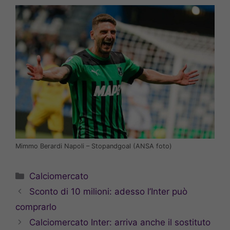
Mimmo Berardi Napoli – Stopandgoal (ANSA foto)
Categorie
Calciomercato
Sconto di 10 milioni: adesso l’Inter può
comprarlo
Calciomercato Inter: arriva anche il sostituto