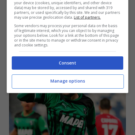
Secondo quanto riportato da
Il Corriere dello
your device (cookies, unique identifiers, and other device
data) may be stored by, accessed by and shared with 319
Sport
,
su Domenico Berardi ci sarebbe
partners, or used specifically by this site. We and our partners
nuovamente finito il Napoli
. Per convincere i
may use precise geolocation data.
List of partners.
neroverdi, dal
Napoli
dovrà arrivare
Some vendors may process your personal data on the basis
of legitimate interest, which you can object to by managing
un’importante offerta economica, ma
ADL tenta
your options below. Look for a link at the bottom of this page
di giocare al ribasso
facendo leva sulle volontà
or in the site menu to manage or withdraw consent in privacy
and cookie settings.
di
Berardi
stesso. Costo dell’operazione vicino
ai
20-25 milioni di euro
.
Consent
Manage options