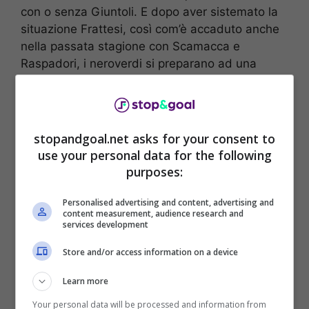
con o senza Giuntoli. E dopo aver sistemato la
situazione Frattesi, così com’è accaduto anche
nella passata stagione con Scamacca e
Raspadori, i neroverdi si preparano ad una
duplice importante cessione, dopo aver già
salutato Frattesi
.
stopandgoal.net asks for your consent to
use your personal data for the following
purposes:
Personalised advertising and content, advertising and
content measurement, audience research and
services development
Store and/or access information on a device
Learn more
Your personal data will be processed and information from