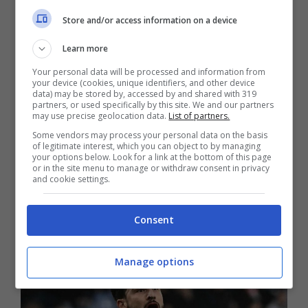
Per questo motivo la
Lazio vuole Orsolini.
Store and/or access information on a device
L’esterno italiano si sposerebbe alla perfezione
Learn more
nello scacchiere tattico di
Maurizio Sarri,
visto
anche lo spirito di sacrificio in fase difensiva a
Your personal data will be processed and information from
your device (cookies, unique identifiers, and other device
cui è stato abituato in carriera.
data) may be stored by, accessed by and shared with 319
partners, or used specifically by this site. We and our partners
may use precise geolocation data.
List of partners.
Secondo quanto riferisce
Il Tempo
, la Lazio ha
Some vendors may process your personal data on the basis
deciso di puntare tutto su
Orsolini.
Era il
of legitimate interest, which you can object to by managing
secondo nome della lista dopo
Berardi
ma per
your options below. Look for a link at the bottom of this page
or in the site menu to manage or withdraw consent in privacy
quest’ultimo il Sassuolo chiede cifre
and cookie settings.
spropositate che la Lazio non può garantire. E la
prima offerta da
7 milioni più 3 milioni di
Consent
bonus
è stata respinta dal Bologna.
Manage options