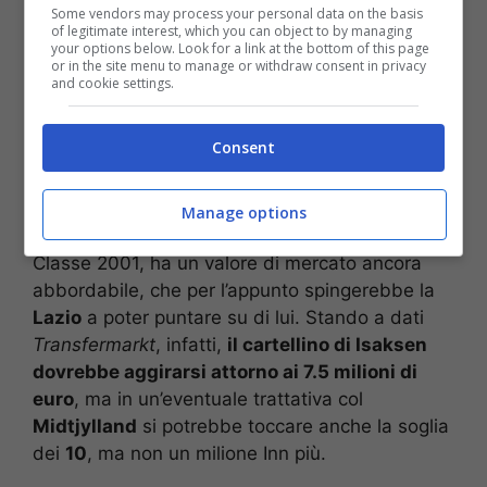
Some vendors may process your personal data on the basis
of legitimate interest, which you can object to by managing
your options below. Look for a link at the bottom of this page
or in the site menu to manage or withdraw consent in privacy
and cookie settings.
Consent
Manage options
Classe 2001, ha un valore di mercato ancora
abbordabile, che per l’appunto spingerebbe la
Lazio
a poter puntare su di lui. Stando a dati
Transfermarkt
, infatti,
il cartellino di Isaksen
dovrebbe aggirarsi attorno ai 7.5 milioni di
euro
, ma in un’eventuale trattativa col
Midtjylland
si potrebbe toccare anche la soglia
dei
10
, ma non un milione Inn più.