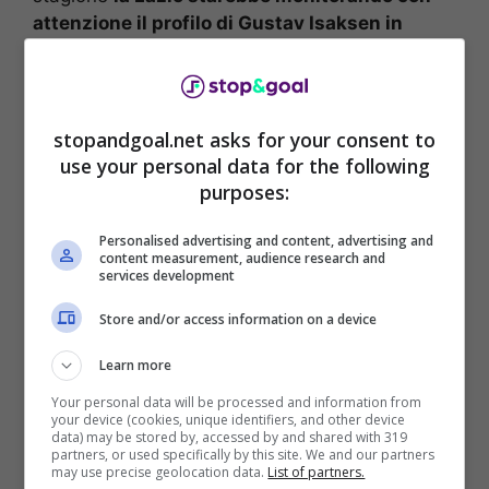
attenzione il profilo di Gustav Isaksen in
questo calciomercato
, ala destra, mancino,
classe 2001 del Midtjylland.
Lazio, nome nuovo per la
stopandgoal.net asks for your consent to
use your personal data for the following
fascia: piace Isaksen
purposes:
Personalised advertising and content, advertising and
Dopo aver monitorato e trattato
Berardi
negli
content measurement, audience research and
services development
scorsi mesi, non riuscendo però a portarlo nella
capitale, la
Lazio
avrebbe ora spostato
Store and/or access information on a device
l’attenzione su
Gustav Isaksen
del Midtjylland
per rinforzare la fascia destra in questo
Learn more
calciomercato
, giocatore danese che tanto ha
Your personal data will be processed and information from
fatto male ai biancocelesti in Europa League.
your device (cookies, unique identifiers, and other device
data) may be stored by, accessed by and shared with 319
partners, or used specifically by this site. We and our partners
may use precise geolocation data.
List of partners.