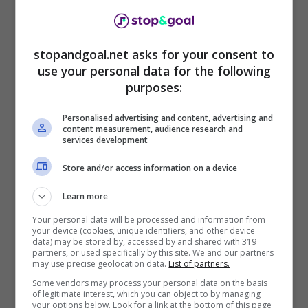
I viola cercano pretendenti per
Amrabat
che è
seguito da mezzo Europa, in Italia s’era
interessato anche il
Milan
ma la sua
stopandgoal.net asks for your consent to
use your personal data for the following
valutazione ha spinto i rossoneri a puntare su
purposes:
altri obiettivi. Non è facile convincere la
Fiorentina che chiede almeno 40 milioni di euro
Personalised advertising and content, advertising and
per la cessione del centrocampista che, nelle
content measurement, audience research and
ultime ore, ha ricevuto una proposta anche
services development
dall’Arabia Saudita. L’
Al-Ahli è fortemente
Store and/or access information on a device
interessata ad Amrabat
ma la priorità del
calciatore è quella di continuare in Europa.
Learn more
Your personal data will be processed and information from
your device (cookies, unique identifiers, and other device
data) may be stored by, accessed by and shared with 319
partners, or used specifically by this site. We and our partners
may use precise geolocation data.
List of partners.
Some vendors may process your personal data on the basis
of legitimate interest, which you can object to by managing
your options below. Look for a link at the bottom of this page