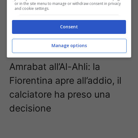
or in the site menu to manage or withdraw consent in privacy
and cookie settings.
Consent
Amrabat all’Al-Ahli, ultime notizie calciomercato (Ansa Foto) –
Manage options
stopandgoal.net
Amrabat all’Al-Ahli: la
Fiorentina apre all’addio, il
calciatore ha preso una
decisione