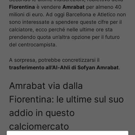
Fiorentina
è vendere
Amrabat
per almeno 40
milioni di euro. Ad oggi Barcellona e Atletico non
sono interessate a spendere queste cifre per il
calciatore, ecco perché nelle ultime ore sta
prendendo quota un’altra opzione per il futuro
del centrocampista.
A sorpresa, potrebbe concretizzarsi il
trasferimento all’Al-Ahli di Sofyan Amrabat
.
Amrabat via dalla
Fiorentina: le ultime sul suo
addio in questo
calciomercato