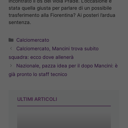
incontrato il ds dei viola Pradé. L’occasione è
stata quella giusta per parlare di un possibile
trasferimento alla Fiorentina? Ai posteri l’ardua
sentenza.
Categorie
Calciomercato
Calciomercato, Mancini trova subito
squadra: ecco dove allenerà
Nazionale, pazza idea per il dopo Mancini: è
già pronto lo staff tecnico
ULTIMI ARTICOLI