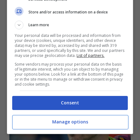
futuro di Bonucci
.
Store and/or access information on a device
A riportare la notizia del
pranzo di Bonucci con
Learn more
Daniele Pradé
, ds della Fiorentina, è
Il Tempo
Your personal data will be processed and information from
che ha immortalato questo incontro con una
your device (cookies, unique identifiers, and other device
foto. Il classe 1987 può essere un rinforzo
data) may be stored by, accessed by and shared with 319
partners, or used specifically by this site. We and our partners
d’esperienza e qualità per la retroguardia dei
may use precise geolocation data.
List of partners.
viola che dopo Igor sono a lavoro per cedere
Some vendors may process your personal data on the basis
anche Martinez Quarta.
of legitimate interest, which you can object to by managing
your options below. Look for a link at the bottom of this page
or in the site menu to manage or withdraw consent in privacy
and cookie settings.
Consent
Manage options