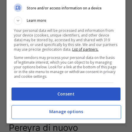
la dirigenza friulana è pronta a chiudere per il
Store and/or access information on a device
ritorno all’Udinese di Roberto Pereyra
.
Learn more
Your personal data will be processed and information from
your device (cookies, unique identifiers, and other device
data) may be stored by, accessed by and shared with 319
partners, or used specifically by this site. We and our partners
may use precise geolocation data.
List of partners.
Some vendors may process your personal data on the basis
of legitimate interest, which you can object to by managing
your options below. Look for a link at the bottom of this page
or in the site menu to manage or withdraw consent in privacy
and cookie settings.
Consent
Pereyra torna all’Udinese, ultime notizie di calciomercato (La
Presse Foto) – stopandgoal.net
Manage options
Pereyra di nuovo