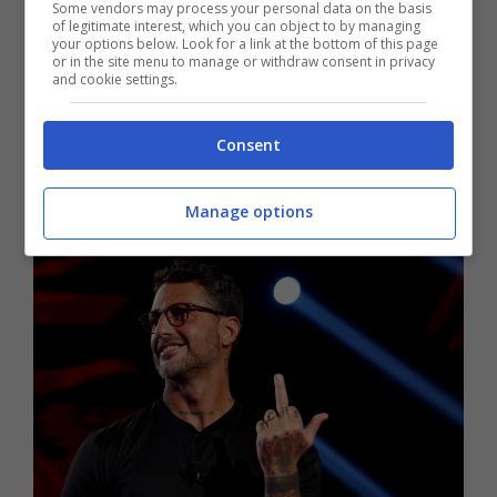
Some vendors may process your personal data on the basis
scommesse.
of legitimate interest, which you can object to by managing
your options below. Look for a link at the bottom of this page
or in the site menu to manage or withdraw consent in privacy
“Nello scandalo ci sono tre presidenti coinvolti.
and cookie settings.
Uno di essi lavora in una squadra del Sud
Italia”,
ha svelato Corona
sui suoi social,
Consent
facendo alzare un nuovo polverone di
polemiche.
Manage options