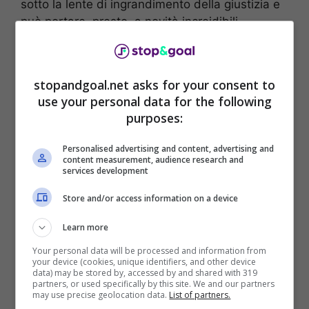
sotto la lente di ingrandimento della giustizia e
può portare, presto, a novità increidibili.
stopandgoal.net asks for your consent to
use your personal data for the following
purposes:
Personalised advertising and content, advertising and
content measurement, audience research and
services development
Store and/or access information on a device
Learn more
Intanto Fabrizio Corona sui propri canali social
Your personal data will be processed and information from
ha lanciato l’ennesimo scoop che potrebbe
your device (cookies, unique identifiers, and other device
portare a un nuovo colpo basso per la Serie A.
data) may be stored by, accessed by and shared with 319
partners, or used specifically by this site. We and our partners
Pare che ci siano anche
tre presidenti di
may use precise geolocation data.
List of partners.
squadre di Serie A
coinvolti in questo scandalo