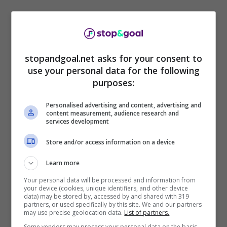
stopandgoal.net asks for your consent to
use your personal data for the following
Il suo profilo Instagram viene sempre preso
purposes:
d’assalto dai fan, assai numerosi (seguito da
oltre tre milioni e mezzo di followers
) e in
Personalised advertising and content, advertising and
content measurement, audience research and
questo periodo più che mai. Dato che le foto
services development
che Elisabetta ci offre sono sempre
Store and/or access information on a device
sensazionali.
Learn more
Your personal data will be processed and information from
your device (cookies, unique identifiers, and other device
data) may be stored by, accessed by and shared with 319
partners, or used specifically by this site. We and our partners
may use precise geolocation data.
List of partners.
Some vendors may process your personal data on the basis