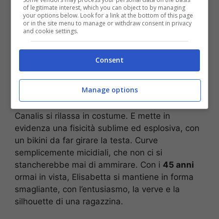
of legitimate interest, which you can object to by managing
your options below. Look for a link at the bottom of this page
or in the site menu to manage or withdraw consent in privacy
and cookie settings.
Consent
Elisabetta Canalis, visione più esplosiva che mai: quasi non ci
sono parole (foto da Instagram) – Stopandgoal.net
Manage options
Trascorrendo un weekend con gli amici, la
Canalis si rilassa in costume. E mette in
evidenza una fisicità sublime ed esplosiva, con
un bikini da far girare la testa. Curve
semplicemente micidiali, che non ci si
stancherebbe mai di ammirare. Con i
45 anni
ormai in vista, Elisabetta si mantiene in forma
smagliante, con l’entusiasmo, la verve e la
silhouette di una ragazzina.