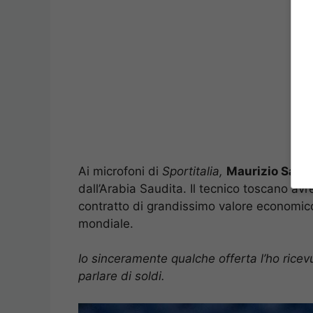
Ai microfoni di
Sportitalia,
Maurizio Sarri
dall’Arabia Saudita. Il tecnico toscano avr
contratto di grandissimo valore economico
mondiale.
Io sinceramente qualche offerta l’ho ricevu
parlare di soldi.