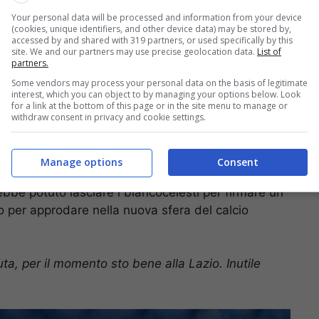
Your personal data will be processed and information from your device
(cookies, unique identifiers, and other device data) may be stored by,
accessed by and shared with 319 partners, or used specifically by this
site. We and our partners may use precise geolocation data.
List of
partners.
Some vendors may process your personal data on the basis of legitimate
interest, which you can object to by managing your options below. Look
for a link at the bottom of this page or in the site menu to manage or
withdraw consent in privacy and cookie settings.
Manage options
Consent
ha confessato di aver ricevuto
offerte
importanti
ebbe potuto lasciare i biancocelesti per firmare un
 per approdare nella nuova sfera del calcio
ta, per il momento sto bene alla Lazio. Inutile