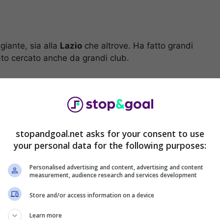
giante, sia alla
Lazio
che altrove. Ha fatto grandi
ato cercato anche da grandi club.
à che ha svelato lo stesso allenatore in diretta
rri: le parole
stopandgoal.net asks for your consent to use
your personal data for the following purposes:
a.
Il calciomercato estivo è iniziato con gli assalti
 di investire tantissimi milioni per accrescere il
Personalised advertising and content, advertising and content
measurement, audience research and services development
no Ronaldo in Saudi Pro League, queast’anno sono
di lasciare l’Europa per le offerte faraoniche.
Store and/or access information on a device
Learn more