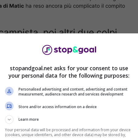
a di Matic
ha reso ancora più complicato il compito
campista, poi altri due colpi
stopandgoal.net asks for your consent to use
your personal data for the following purposes:
Personalised advertising and content, advertising and content
measurement, audience research and services development
Store and/or access information on a device
Learn more
 per il portoghese non è semplice, ma un nome è
Your personal data will be processed and information from your device
(cookies, unique identifiers, and other device data) may be stored by,
to la disponibilità a trasferirsi in Italia. Manca