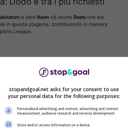
: Dodo è tra i più richiesti
alciatori
e oltre
Kean
c’è anche
Dodo
che sta
la in questa stagione, contribuendo in maniera
mpions League.
stopandgoal.net asks for your consent to use
your personal data for the following purposes:
Personalised advertising and content, advertising and content
measurement, audience research and services development
hanno portato
le big a interessarsi a lui
e
Store and/or access information on a device
trovasse un grandissimo esterno che potesse fare