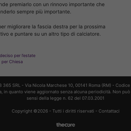
tende premiarlo con un rinnovo importante che
enderlo sempre più importante.
er migliorare la fascia destra per la prossima
vo e puntare su un altro tipo di calciatore.
eciso per l’estate
no per Chiesa
B 365 SRL - Via Nicola Marchese 10, 00141 Roma (RM) - Codice F
a, in quanto viene aggiornato senza alcuna periodicità. Non può 
sensi della legge n. 62 del 07.03.2001
Copyright ©2026 - Tutti i diritti riservati -
Contattaci