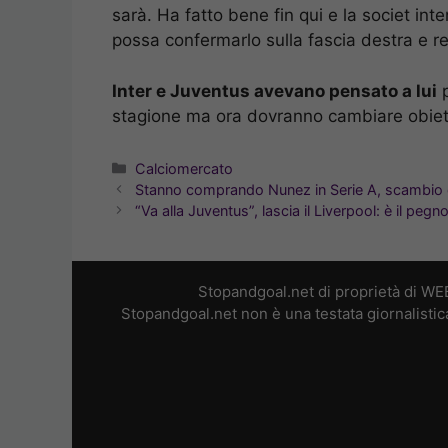
sarà. Ha fatto bene fin qui e la societ in
possa confermarlo sulla fascia destra e r
Inter e Juventus avevano pensato a lui
p
stagione ma ora dovranno cambiare obietti
Categorie
Calciomercato
Stanno comprando Nunez in Serie A, scambio d
“Va alla Juventus”, lascia il Liverpool: è il peg
Stopandgoal.net di proprietà di WE
Stopandgoal.net non è una testata giornalistic