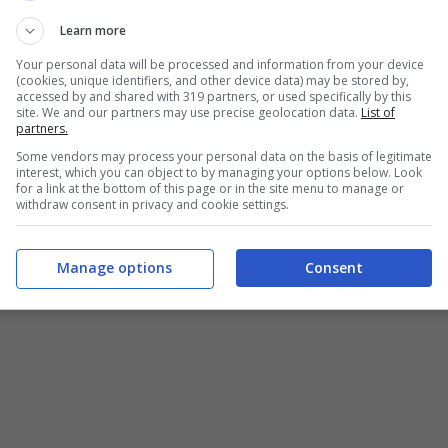
iatori più prolifici della squadra.
Learn more
Your personal data will be processed and information from your device
 è finito nel mirino delle big:
il terzino brasiliano
(cookies, unique identifiers, and other device data) may be stored by,
tte le idee per il futuro.
accessed by and shared with 319 partners, or used specifically by this
site. We and our partners may use precise geolocation data.
List of
partners.
un nuovo contratto
Some vendors may process your personal data on the basis of legitimate
interest, which you can object to by managing your options below. Look
for a link at the bottom of this page or in the site menu to manage or
withdraw consent in privacy and cookie settings.
re. In estate è stato a un passo dall’addio, con il
e come un macigno anche su calciaotri importanti
ne Italiano
non era perfetto, non riusciva a
Manage options
Consent
so molte critiche.