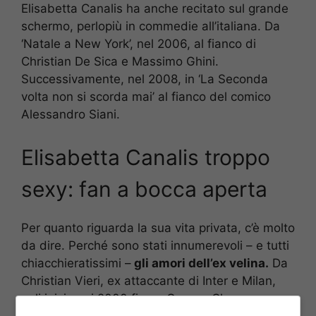
Elisabetta Canalis ha anche recitato sul grande
schermo, perlopiù in commedie all’italiana. Da
‘Natale a New York’, nel 2006, al fianco di
Christian De Sica e Massimo Ghini.
Successivamente, nel 2008, in ‘La Seconda
volta non si scorda mai’ al fianco del comico
Alessandro Siani.
Elisabetta Canalis troppo
sexy: fan a bocca aperta
Per quanto riguarda la sua vita privata, c’è molto
da dire. Perché sono stati innumerevoli – e tutti
chiacchieratissimi –
gli amori dell’ex velina.
Da
Christian Vieri, ex attaccante di Inter e Milan,
agli inizi anni 2000 fino a George Clooney una
decina d’anni dopo. La love story con il divo