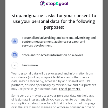
hollywoodiano non durò molto ma permise alla
bella showgirl sarda di farsi conoscere anche
stopandgoal.net asks for your consent to
negli Stati Uniti.
use your personal data for the following
purposes:
Personalised advertising and content, advertising and
content measurement, audience research and
services development
Store and/or access information on a device
Learn more
Your personal data will be processed and information from
your device (cookies, unique identifiers, and other device
data) may be stored by, accessed by and shared with 319
partners, or used specifically by this site. We and our partners
may use precise geolocation data.
List of partners.
Some vendors may process your personal data on the basis
of legitimate interest, which you can object to by managing
your options below. Look for a link at the bottom of this page
Elisabetta Canalis straripante: i fan sono pazzi di lei (Instagram)
or in the site menu to manage or withdraw consent in privacy