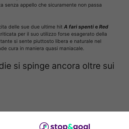
zza senza appello che sicuramente non passa
scita delle sue due ultime hit
A fari spenti
e
Red
iticata per il suo utilizzo forse esagerato della
tante si sente piuttosto libera e naturale nel
ende cura in maniera quasi maniacale.
ie si spinge ancora oltre sui