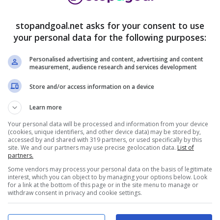
stopandgoal.net asks for your consent to use
your personal data for the following purposes:
Personalised advertising and content, advertising and content
measurement, audience research and services development
 Elodie di mostrarsi come mamma l’ha fatta
, che
ssimi fan maschietti della cantante, o anche da
Store and/or access information on a device
derano come un modello di fascino, sensualità e
Learn more
Your personal data will be processed and information from your device
o profilo ufficiale, Elodie continua a pubblicare
(cookies, unique identifiers, and other device data) may be stored by,
accessed by and shared with 319 partners, or used specifically by this
immagini di backstage e shooting. Il tutto
site. We and our partners may use precise geolocation data.
List of
che la cantante classe 1990 fa trasparire
partners.
Some vendors may process your personal data on the basis of legitimate
interest, which you can object to by managing your options below. Look
for a link at the bottom of this page or in the site menu to manage or
withdraw consent in privacy and cookie settings.