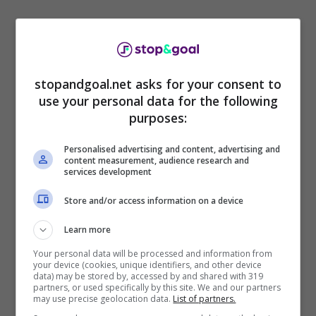
stopandgoal.net asks for your consent to
use your personal data for the following
purposes:
L’entità del problema muscolare
, con l’
Empoli
in apprensione per quanto riguarda i
potenziali
Personalised advertising and content, advertising and
tempi di recupero
. Il tecnico
Zanetti
, al canto
content measurement, audience research and
proprio, teme di non poter contare sul proprio
services development
calciatore che, da un anno a questa parte, è
Store and/or access information on a device
diventato un perno fondamentale per il proprio
centrocampo, finendo nel mirino delle big
Learn more
d’Italia e non solo.
Your personal data will be processed and information from
your device (cookies, unique identifiers, and other device
data) may be stored by, accessed by and shared with 319
partners, or used specifically by this site. We and our partners
may use precise geolocation data.
List of partners.