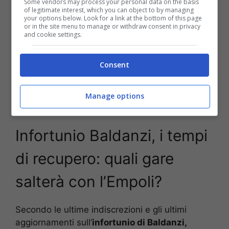
Some vendors may process your personal data on the basis
of legitimate interest, which you can object to by managing
your options below. Look for a link at the bottom of this page
or in the site menu to manage or withdraw consent in privacy
and cookie settings.
Consent
Manage options
Empoli, infortunio Baldanzi – Stopandgoal (La Presse)
Infortunio Baldanzi, i tempi
di recupero: quali gare
salterà con l’Empoli?
Secondo le ultime indiscrezioni e gli ultimi
aggiornamenti sull’
infortunio di Baldanzi,