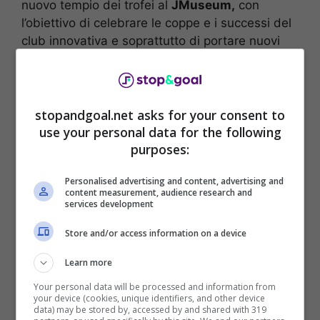
nuovo tempio dei trofei al
JMuseum,
con
l’obiettivo di celebrare le coppe e i successi del
club innovativa e soprattutto di portare nuovi
trofei nel giro di poco tempo.
stopandgoal.net asks for your consent to
use your personal data for the following
purposes:
Personalised advertising and content, advertising and
content measurement, audience research and
services development
Store and/or access information on a device
Learn more
Il presidente Exor,
John Elkann,
oggi era
Your personal data will be processed and information from
presente all’inaugurazione del nuovo museo
your device (cookies, unique identifiers, and other device
data) may be stored by, accessed by and shared with 319
della Juventus e ha parlato proprio del futuro