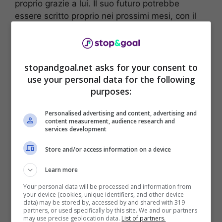
proprio grazie a lui. Il suo futuro potrebbe
essere scritto proprio nei prossimi mesi, con il
calcio inglese che potrebbe perdere uno dei
migliori coach al mondo.
stopandgoal.net asks for your consent to
use your personal data for the following
purposes:
Personalised advertising and content, advertising and
content measurement, audience research and
services development
Store and/or access information on a device
Learn more
Your personal data will be processed and information from
La Juventus è stata vicina a Guardiola. Il
your device (cookies, unique identifiers, and other device
data) may be stored by, accessed by and shared with 319
tecnico catalano è sempre piaciuto alla
partners, or used specifically by this site. We and our partners
dirigenza che avrebbe voluto cambiare
may use precise geolocation data.
List of partners.