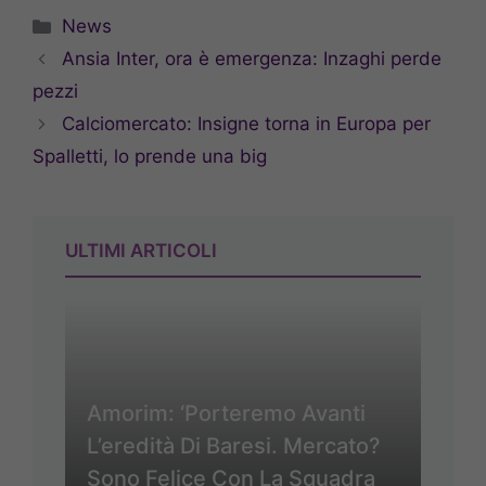
Categorie
News
Ansia Inter, ora è emergenza: Inzaghi perde
pezzi
Calciomercato: Insigne torna in Europa per
Spalletti, lo prende una big
ULTIMI ARTICOLI
Amorim: ‘Porteremo Avanti
L’eredità Di Baresi. Mercato?
Sono Felice Con La Squadra