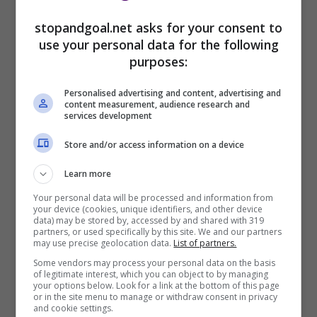
stopandgoal.net asks for your consent to
use your personal data for the following
purposes:
Personalised advertising and content, advertising and
content measurement, audience research and
services development
Luis Rubiales dimissioni ufficiali (La Presse Foto) –
stopandgoal.net
Store and/or access information on a device
Learn more
Federcalcio spagnola: il
Your personal data will be processed and information from
presidente Luis Rubiales s’è
your device (cookies, unique identifiers, and other device
data) may be stored by, accessed by and shared with 319
partners, or used specifically by this site. We and our partners
dimesso, i motivi
may use precise geolocation data.
List of partners.
Some vendors may process your personal data on the basis
of legitimate interest, which you can object to by managing
Le
dimissioni del presidente della Federcalcio
your options below. Look for a link at the bottom of this page
or in the site menu to manage or withdraw consent in privacy
spagnola Luis Rubiales
arrivano a seguito del
and cookie settings.