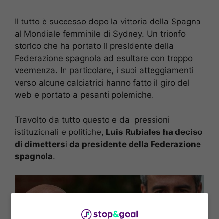
Il tutto è successo dopo la vittoria della Spagna
al Mondiale femminile di Sydney. Un trionfo
storico che ha portato il presidente della
Federazione spagnola ad esultare con troppo
veemenza. In particolare, i suoi atteggiamenti
verso alcune calciatrici hanno fatto il giro del
web e portato a pesanti polemiche.
Travolto da tutto questo e da pressioni
istituzionali e politiche,
Luis Rubiales ha deciso
di dimettersi da presidente della Federazione
spagnola
.