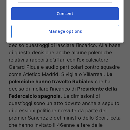
bacio in bocca, non consensuale, con la
calciatrice Jennifer Hermoso durante la
Consent
premiazioni per la vittoria dei Mondiali femminili.
Un atteggiamento molesto che non è piaciuto
all’opinione pubblica spagnola che ha
Manage options
contestato il numero uno del calcio che ha
deciso quest’oggi di lasciare l’incarico. Alla base
di questa decisione anche alcune polemiche
relativi a rapporti d’affari con l’ex calciatore
Gerard Piqué e audio particolari contro squadre
come Atletico Madrid, Siviglia o Villarreal.
Le
polemiche hanno travolto Rubiales
che ha
deciso di mollare l’incarico di
Presidente della
Federcalcio spagnola
. Le dimissioni di
quest’oggi sono un atto dovuto anche a seguito
di pressioni politiche ricevute da parte del
premier Sanchez e del ministro dello Sport Iceta
che hanno invitato il 46enne a fare delle