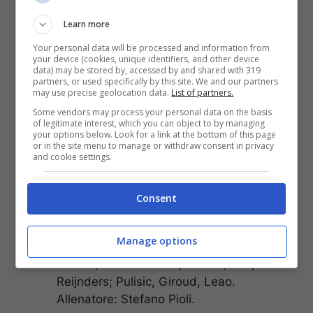
PSG Milan
è una delle sfide più attese per
Learn more
questa giornata di
Champions League
. C’è
Your personal data will be processed and information from
grande atmosfera a Parigi per questa partita
your device (cookies, unique identifiers, and other device
data) may be stored by, accessed by and shared with 319
che può essere anche già determinante per
partners, or used specifically by this site. We and our partners
raggiungere l’obiettivo passaggio turno per la
may use precise geolocation data.
List of partners.
fase successiva. Ci sono 3 punti importanti in
Some vendors may process your personal data on the basis
palio. Queste le
probabili formazioni PSG
of legitimate interest, which you can object to by managing
your options below. Look for a link at the bottom of this page
Milan
:
or in the site menu to manage or withdraw consent in privacy
and cookie settings.
PSG
(4-3-3): Donnarumma; Hakimi,
Skriniar, Marquinhos, L. Hernandez;
Consent
Zaire-Emery, Ugarte, Vitinha; Dembélé,
Ramos, Mbappé. Allenatore: Luis Enrique
Manage options
Milan
(4-3-3): Maignan; Calabria, Thiaw,
Tomori, T. Hernandez; Musah, Adli,
Reijnders; Pulisic, Giroud, Leao.
Allenatore: Stefano Pioli.