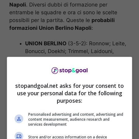
Napoli
. Diversi dubbi di formazione per
entrambe le squadre e ora ci sono le scelte
possibili per la partita. Queste le
probabili
formazioni Union Berlino Napoli
:
UNION BERLINO
(3-5-2): Ronnow; Leite,
Bonucci, Doekhi; Trimmel, Laidouni,
Khedira, Haberer, Gosens; Becker,
Behrens. All. Fischer
NAPOLI
(4-3-3): Meret; Di Lorenzo,
Rrahmani, Natan, Mario Rui; Cajuste,
stopandgoal.net asks for your consent to
Lobotka, Zielinski; Politano, Raspadori,
use your personal data for the following
Kvaratskhelia. All. Garcia
purposes:
Probabili formazioni PSG
Personalised advertising and content, advertising and
content measurement, audience research and
services development
Milan
Store and/or access information on a device