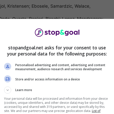
Bijol, Kristensen; Ebosele, Samardzic, Walace,
Dodo, Quarta, Ranieri, Biraghi; Lopez, Mandragora;
la.
stopandgoal.net asks for your consent to use
your personal data for the following purposes:
Personalised advertising and content, advertising and content
measurement, audience research and services development
Store and/or access information on a device
Learn more
Your personal data will be processed and information from your device
(cookies, unique identifiers, and other device data) may be stored by,
ali Atalanta Cagliari
:
accessed by and shared with 319 partners, or used specifically by this
site. We and our partners may use precise geolocation data.
List of