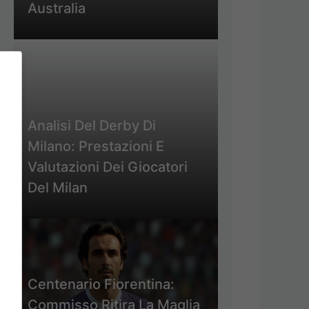
Australia
Analisi Del Derby Di
Milano: Prestazioni E
Valutazioni Dei Giocatori
Del Milan
Centenario Fiorentina:
Commisso Ritira La Maglia