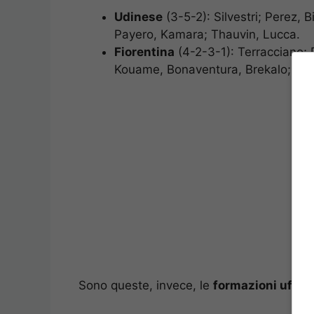
Udinese
(3-5-2): Silvestri; Perez, 
Payero, Kamara; Thauvin, Lucca.
Fiorentina
(4-2-3-1): Terracciano; 
Kouame, Bonaventura, Brekalo; Nzo
Sono queste, invece, le
formazioni uffici