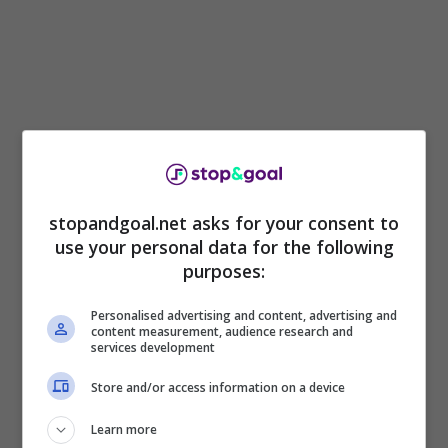
stopandgoal.net asks for your consent to
use your personal data for the following
purposes:
Gattuso
è pronto a riprendersi una
grande
Personalised advertising and content, advertising and
panchina
dopo l’addio al Valencia. Il tecnico
content measurement, audience research and
calabrese ha ancora il dente avvelenato in
services development
Serie A
dopo aver lasciato anche l’incarico alla
Store and/or access information on a device
Fiorentina dopo pochissimi giorni, per firmare un
altro accordo importante. Ci sono delle offerte
Learn more
sul piatto e ora è alla ricerca di una nuova