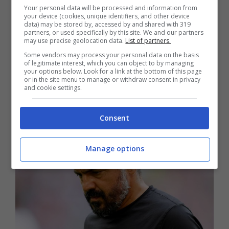
Your personal data will be processed and information from
avventura.
your device (cookies, unique identifiers, and other device
data) may be stored by, accessed by and shared with 319
partners, or used specifically by this site. We and our partners
Il tecnico calabrese è senza squadra da qualche
may use precise geolocation data.
List of partners.
mese.
Gattuso dice no all’Arabia Saudita
Some vendors may process your personal data on the basis
perché vuole restare in Europa: secondo quanto
of legitimate interest, which you can object to by managing
your options below. Look for a link at the bottom of this page
riferisce
TMW
l’ex Milan e Napoli sta aspettando
or in the site menu to manage or withdraw consent in privacy
and cookie settings.
un’offerta importante dal calcio europeo.
Consent
Manage options