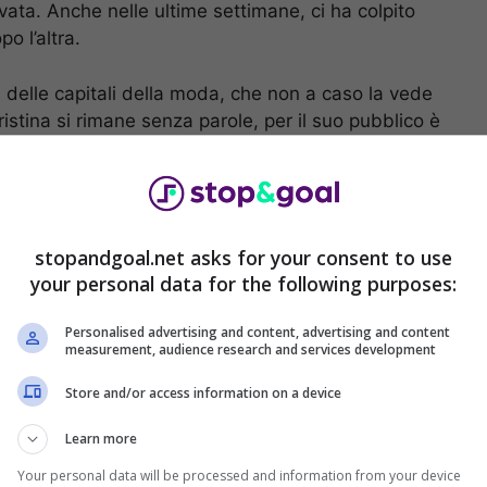
ata. Anche nelle ultime settimane, ci ha colpito
o l’altra.
a delle capitali della moda, che non a caso la vede
Cristina si rimane senza parole, per il suo pubblico è
i monitorare il suo profilo, alla ricerca di nuovi
ognare ad occhi aperti.
Tre milioni di followers
, per
gram
, che la posiziona ai primi posti tra le bellezze
stopandgoal.net asks for your consent to use
your personal data for the following purposes:
 ci mette tutti ko: un primo
Personalised advertising and content, advertising and content
irio
measurement, audience research and services development
Store and/or access information on a device
Learn more
Your personal data will be processed and information from your device