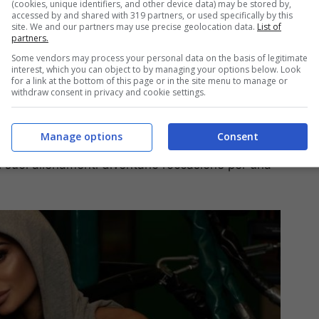
(cookies, unique identifiers, and other device data) may be stored by,
accessed by and shared with 319 partners, or used specifically by this
site. We and our partners may use precise geolocation data.
List of
partners.
Some vendors may process your personal data on the basis of legitimate
interest, which you can object to by managing your options below. Look
for a link at the bottom of this page or in the site menu to manage or
withdraw consent in privacy and cookie settings.
 meglio di sé, ma anche in altri momenti della sua
Manage options
Consent
 darsi da fare in palestra. Come
Elisabetta
 i suoi allenamenti diventano l’occasione per una