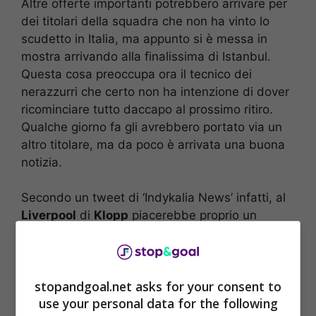
Altre offerte importanti potrebbero arrivare per
dei titolari della squadra che non ha vinto lo
scudetto in Italia, ma appunto si è messa in
mostra arrivando alla finalissima di Istanbul.
Questa cosa preoccupa ora il tecnico dei
nerazzurri che certo non ha intenzione di dover
ricominciare tutto daccapo al prossimo ritiro.
Qualche giorno fa gli avrebbero portato via un
altro titolare, ma da poco è arrivata una buona
notizia.
Secondo un tweet di ‘Indykalia News’ infatti, al
Liverpool
di
Klopp
piacerebbe proprio un
calciatore a dir poco interessante della squadra
nerazzurra,
Alessandro Bastoni
. Classe ’99 già
da anni nel giro della nazionale, il difensore
stopandgoal.net asks for your consent to
centrale nato a Casalmaggiore è certamente
use your personal data for the following
uno dei calciatori più brillanti del nostro