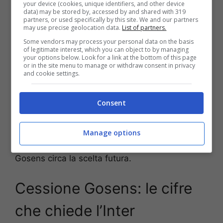
your device (cookies, unique identifiers, and other device
data) may be stored by, accessed by and shared with 319
partners, or used specifically by this site. We and our partners
Secondo quanto riferisce
Fabrizio Romano
, il
may use precise geolocation data.
List of partners.
Wolfsburg
ha deciso di spingere
Some vendors may process your personal data on the basis
sull’acceleratore per portare
Robin Gosens
in
of legitimate interest, which you can object to by managing
your options below. Look for a link at the bottom of this page
Bundesliga. Il club vuole a tutti i costi l’ex
or in the site menu to manage or withdraw consent in privacy
esterno dell’Atalanta e sta spingendo affinché
and cookie settings.
l’Inter accetti la proposta.
Consent
Ma sulle tracce di Gosens, sempre in Germania,
c’è anche
l’Union Berlin,
che nella prossima
Manage options
stagione sarà protagonista in Champions
League e questo potrebbe cambiare le idee di
Gosens circa la scelta futura.
Cessione Gosens: le cifre
che chiede l’Inter