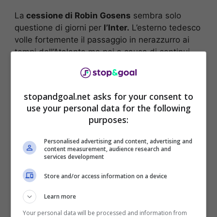
La
cessione di Robin Gosens
sembra solo
questione di giorni per
l’Inter.
L’esterno tedesco
volle fortemente il passaggio in nerazzurro ai
tempi dell’Atalanta ma poi a causa di continui
infortuni e poco feeling tattico con
Inzaghi,
non
è mai riuscito ad esprimersi al meglio delle sue
qualità.
stopandgoal.net asks for your consent to
use your personal data for the following
purposes:
Personalised advertising and content, advertising and
content measurement, audience research and
services development
Store and/or access information on a device
Learn more
Your personal data will be processed and information from