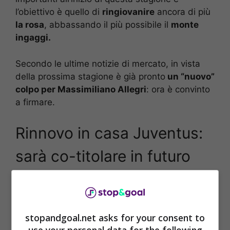
l’obiettivo è quello di
ringiovanire
ancora di più
la rosa
, abbassando il più possibile il
monte
ingaggi.
Secondo le ultime notizie di mercato, in vista
della prossima stagione è già pronto
un “nuovo”
colpo per Massimiliano Allegri
: ora è convinto
a firmare.
Rinnovo in casa Juventus:
sarà co-titolare in futuro
La
Juventus
ha avviato un processo di
ringiovanimento della rosa e di assottigliamento
del
monte ingaggi.
Giuntoli e Manna hanno
stopandgoal.net asks for your consent to
saputo eliminare le spese folli e inutili che