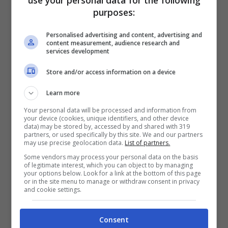
use your personal data for the following
riguardavano calciatori come Bonucci che non
purposes:
facevano più parte del progetto Allegri.
Personalised advertising and content, advertising and
content measurement, audience research and
services development
Store and/or access information on a device
Learn more
Your personal data will be processed and information from
your device (cookies, unique identifiers, and other device
data) may be stored by, accessed by and shared with 319
partners, or used specifically by this site. We and our partners
may use precise geolocation data.
List of partners.
Some vendors may process your personal data on the basis
of legitimate interest, which you can object to by managing
your options below. Look for a link at the bottom of this page
Il prossimo obiettivo è quello di
blindare
i
or in the site menu to manage or withdraw consent in privacy
giovani talenti.
Il primo nome sulla lista della
and cookie settings.
Juventus è quello di
Samuel Iling-Junior.
L’esterno mancino inglese è considerato uno dei
Consent
più talentuosi della nuova Juve e per