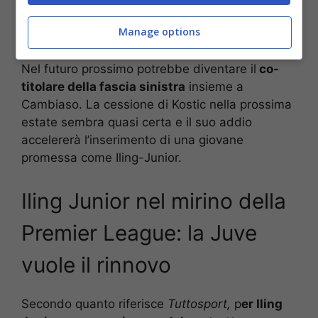
Massimiliano Allegri sta diventando molto
Manage options
importante.
Nel futuro prossimo potrebbe diventare il
co-
titolare della fascia sinistra
insieme a
Cambiaso. La cessione di Kostic nella prossima
estate sembra quasi certa e il suo addio
accelererà l’inserimento di una giovane
promessa come Iling-Junior.
Iling Junior nel mirino della
Premier League: la Juve
vuole il rinnovo
Secondo quanto riferisce
Tuttosport,
p
er Iling