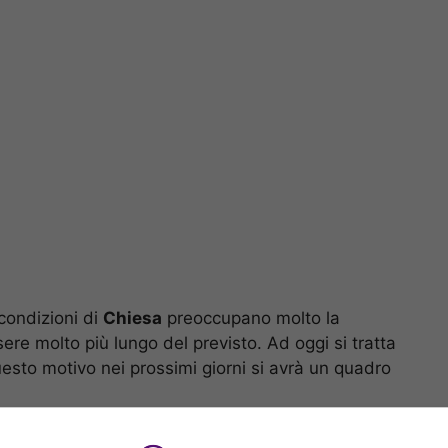
 condizioni di
Chiesa
preoccupano molto la
sere molto più lungo del previsto. Ad oggi si tratta
esto motivo nei prossimi giorni si avrà un quadro