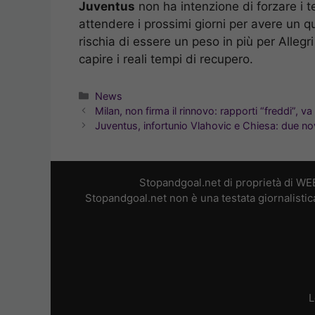
Juventus
non ha intenzione di forzare i 
attendere i prossimi giorni per avere un q
rischia di essere un peso in più per Allegri
capire i reali tempi di recupero.
Categorie
News
Milan, non firma il rinnovo: rapporti “freddi”, va
Juventus, infortunio Vlahovic e Chiesa: due n
Stopandgoal.net di proprietà di WE
Stopandgoal.net non è una testata giornalistic
L