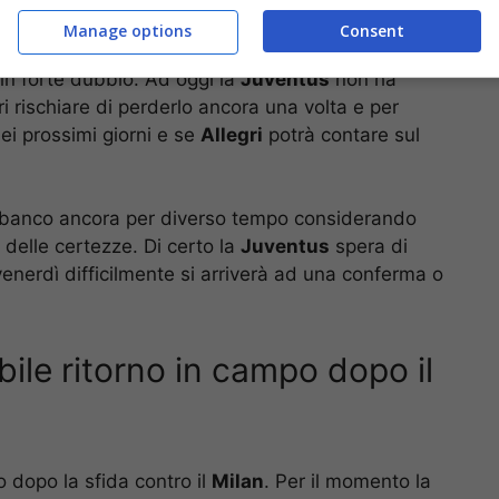
Manage options
Consent
Chiesa
continua ad avere fastidio e per questo
in forte dubbio. Ad oggi la
Juventus
non ha
i rischiare di perderlo ancora una volta e per
i prossimi giorni e se
Allegri
potrà contare sul
rà banco ancora per diverso tempo considerando
delle certezze. Di certo la
Juventus
spera di
venerdì difficilmente si arriverà ad una conferma o
bile ritorno in campo dopo il
o dopo la sfida contro il
Milan
. Per il momento la