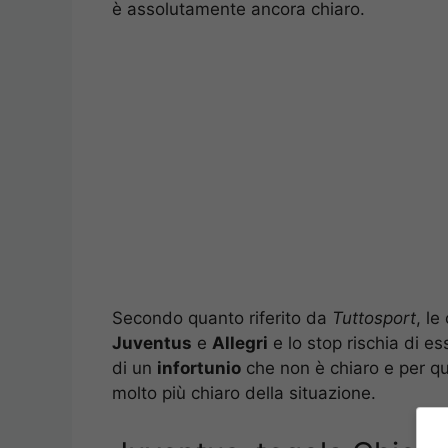
è assolutamente ancora chiaro.
Secondo quanto riferito da
Tuttosport
, le
Juventus
e
Allegri
e lo stop rischia di es
di un
infortunio
che non è chiaro e per qu
molto più chiaro della situazione.