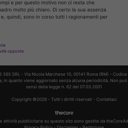
tempi e per questo motivo non ci resta che
uadro molto più chiaro. Di certo la sua assenza
 e, quindi, sono in corso tutti i ragionamenti per
 via
ovità opposte
B 365 SRL - Via Nicola Marchese 10, 00141 Roma (RM) - Codice F
a, in quanto viene aggiornato senza alcuna periodicità. Non può 
sensi della legge n. 62 del 07.03.2001
Copyright ©2026 - Tutti i diritti riservati -
Contattaci
e attività pubblicitarie su questo sito sono gestite da theCoreA
Privacy Policy
-
Disclaimer
-
Redazione