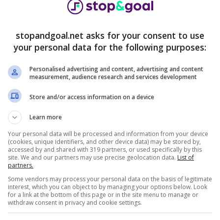
, l’infortunio preoccupa
reoccupare sul serio con la
Juventus
. Il calciatore
stopandgoal.net asks for your consent to use
sono assolutamente chiari i tempi di recupero. Il
your personal data for the following purposes:
cora ad avere dei fastidi e per questo motivo la
. Vedremo cosa succederà nei prossimi giorni e se
Personalised advertising and content, advertising and content
measurement, audience research and services development
iderà di aspettare ancora un po’ di tempo prima di
na svolta alla stagione.
Store and/or access information on a device
Learn more
Your personal data will be processed and information from your device
(cookies, unique identifiers, and other device data) may be stored by,
accessed by and shared with 319 partners, or used specifically by this
site. We and our partners may use precise geolocation data.
List of
partners.
Some vendors may process your personal data on the basis of legitimate
interest, which you can object to by managing your options below. Look
for a link at the bottom of this page or in the site menu to manage or
withdraw consent in privacy and cookie settings.