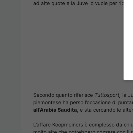
ad alte quote e la Juve lo vuole per riparti
Secondo quanto riferisce
Tuttosport,
la Ju
piemontese ha perso l’occasione di puntar
all’Arabia Saudita,
e sta cercando le alter
L’affare Koopmeiners è complesso da chiu
molto alte che potrebbero cozzare con il