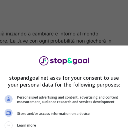
già iniziando a cambiare e intorno al mondo
re. La Juve con ogni probabilità non giocherà in
à il
2023-24
per riassestare tutto e ripartire alla
i alla Juventus è la
stella olandese.
Massimiliano
tagione e si aspetta qualche nome di grande livello.
stopandgoal.net asks for your consent to use
your personal data for the following purposes:
pmeiners per la mediana
Personalised advertising and content, advertising and content
measurement, audience research and services development
 Koopmeiners
per il centrocampo. I bianconeri
Store and/or access information on a device
di primo livello e stanno pensando di strappare il
a stagione ha dimostrato di poter essere decisivo
Learn more