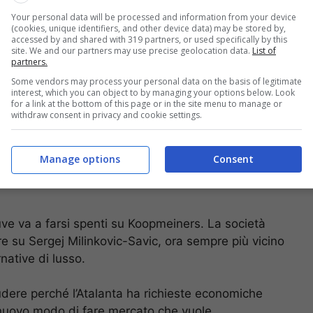
re.
Your personal data will be processed and information from your device
(cookies, unique identifiers, and other device data) may be stored by,
accessed by and shared with 319 partners, or used specifically by this
site. We and our partners may use precise geolocation data.
List of
partners.
Some vendors may process your personal data on the basis of legitimate
interest, which you can object to by managing your options below. Look
for a link at the bottom of this page or in the site menu to manage or
withdraw consent in privacy and cookie settings.
Manage options
Consent
ve va a farsi spenti su Koopmeiners. La società
e su Sergej Milinkovic-Savic, ora sempre più vicino
native di lusso.
dere perché l’Atalanta ha richieste economiche
 nuovo modo di fare mercato che vuole