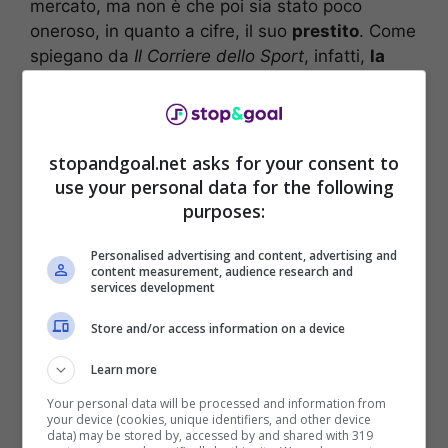
mercato, ma non è che poi sia stato poco
oneroso, in quanto a cifre, il suo
prestito
. Come
spiegano da
Il Corriere dello Sport
, infatti,
la
Juventus ha fatto un investimento su Kolo
Muani
. E lo stesso investimento è costato
13
milioni tra bonus, ingaggio e prestito secco.
E
se la
Juventus
replicasse
l’accordo di un altro
stopandgoal.net asks for your consent to
anno in prestito, per Kolo Muani
? Così da
use your personal data for the following
accontentare tutti: la Juve, il PSG e il ragazzo
,
purposes:
che sta vivendo una nuova vita a Torino dopo il
buio a Parigi.
Personalised advertising and content, advertising and
content measurement, audience research and
services development
Store and/or access information on a device
Learn more
Your personal data will be processed and information from
your device (cookies, unique identifiers, and other device
data) may be stored by, accessed by and shared with 319