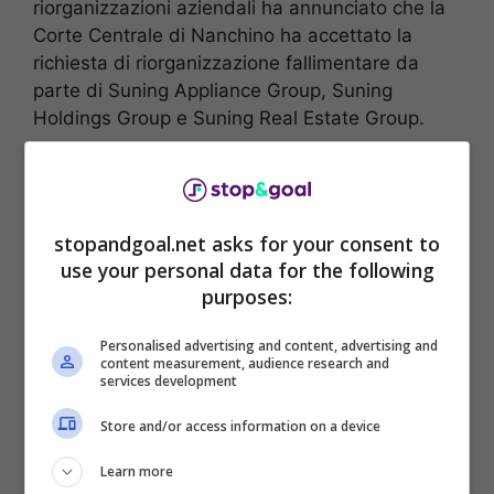
riorganizzazioni aziendali ha annunciato che la
Corte Centrale di Nanchino ha accettato la
richiesta di riorganizzazione fallimentare da
parte di Suning Appliance Group, Suning
Holdings Group e Suning Real Estate Group.
stopandgoal.net asks for your consent to
use your personal data for the following
purposes:
Personalised advertising and content, advertising and
content measurement, audience research and
services development
Store and/or access information on a device
Suning ora è nei guai totali
. Due delle tre
Learn more
holding attraverso cui Zhang Jindong controlla