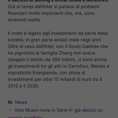
Il declino di Suning è ormai totale e definitivo.
Già ai tempi dell’Inter si parlava di problemi
finanziari molto importanti che, ora, sono
diventati realtà.
Il crollo è legato agli investimenti da parte della
società, in gran parte andati male negli anni.
Oltre al caso dell’Inter, con il fondo Oaktree che
ha pignorato la famiglia Zhang non aveva
ripagato il debito da 395 milioni, ci sono anche
gli investimenti tra gli altri in Carrefour, Wanda e
soprattutto Evergrande, con stime di
investimenti per oltre 10 miliardi di euro tra il
2012 e il 2020.
Categorie
News
Kolo Muani resta in Serie A: già deciso un
doppio sacrificio