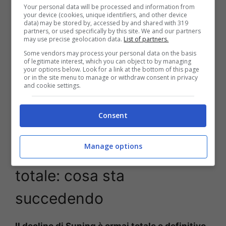
Your personal data will be processed and information from
una piccola percentuale in Suning.com, sono
your device (cookies, unique identifiers, and other device
andate in bancarotta. E tra queste c’è anche la
data) may be stored by, accessed by and shared with 319
partners, or used specifically by this site. We and our partners
Suning Holdings Group che controllava l’Inter
may use precise geolocation data.
List of partners.
fino a poco tempo fa.
Some vendors may process your personal data on the basis
of legitimate interest, which you can object to by managing
your options below. Look for a link at the bottom of this page
Nei prossimi giorni la
Banca Centrale
or in the site menu to manage or withdraw consent in privacy
di
Nanchino
avvierà i primi colloqui con i
and cookie settings.
creditori per arrivare a un accordo per riuscire a
estinguere tutti i debiti
delle tre holdings di
Consent
Suning.
Manage options
Bancarotta Suning, declino
totale: cosa sta
succedendo